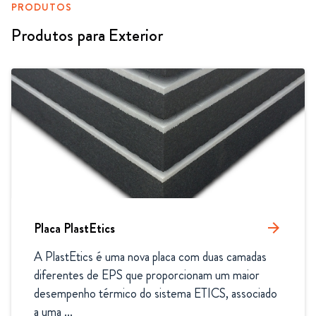
PRODUTOS
Produtos para Exterior
Placa PlastEtics
arrow_forward
A PlastEtics é uma nova placa com duas camadas 
diferentes de EPS que proporcionam um maior 
desempenho térmico do sistema ETICS, associado 
a uma ...