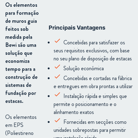
Os elementos
para formação
de muros guia
Principais Vantagens
feitos sob
medida pela
Concebidas para satisfazer os
Bewi são uma
seus requisitos exclusivos, com base
solução que
no seu plano de disposição de estacas
economiza
Solução económica
tempo para a
construção de
Concebidas e cortadas na fábrica
sistemas de
e entregues em obra prontas a utilizar
fundação por
Instalação rápida e simples que
estacas.
permite o posicionamento e o
alinhamento exatos
Os elementos
Fornecidas em secções como
em EPS
unidades sobrepostas para permitir
(Poliestireno