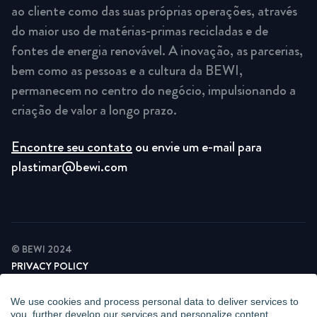
ao cliente como das suas próprias operações, através
do maior uso de matérias-primas recicladas e de
fontes de energia renovável. A inovação, as parcerias,
bem como as pessoas e a cultura da BEWI,
permanecem no centro do negócio, impulsionando a
criação de valor a longo prazo.
Encontre seu contato
ou envie um e-mail para
plastimar@bewi.com
© BEWI 2024
PRIVACY POLICY
COOKIE STATEMENT
NEWSLETTER PRIVACY POLICY
We use cookies and process personal data to deliver services to
VIDEO SURVEILLANCE STATEMENT
you, further develop our services and personalize content.