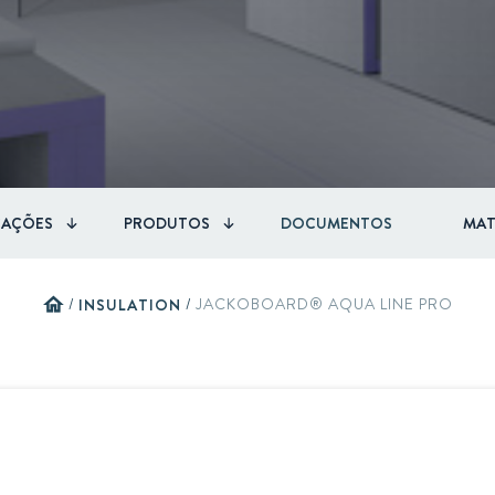
Circular
Acquisitions & investments
Board & Management
RAW
CAÇÕES
PRODUTOS
DOCUMENTOS
MAT
home
/
INSULATION
/
JACKOBOARD® AQUA LINE PRO