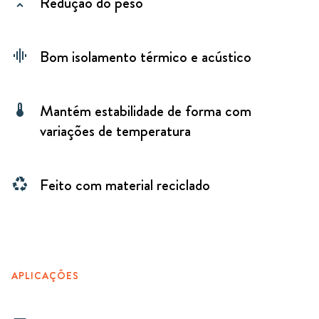
Redução do peso
unfold_less
Bom isolamento térmico e acústico
graphic_eq
Mantém estabilidade de forma com
thermostat
variações de temperatura
Feito com material reciclado
recycling
APLICAÇÕES