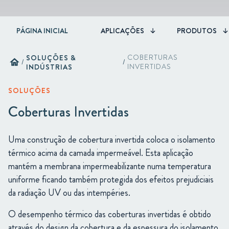
PÁGINA INICIAL
APLICAÇÕES
PRODUTOS
SOLUÇÕES &
COBERTURAS
home
/
/
INDÚSTRIAS
INVERTIDAS
SOLUÇÕES
Coberturas Invertidas
Uma construção de cobertura invertida coloca o isolamento
térmico acima da camada impermeável. Esta aplicação
mantém a membrana impermeabilizante numa temperatura
uniforme ficando também protegida dos efeitos prejudiciais
da radiação UV ou das intempéries.
O desempenho térmico das coberturas invertidas é obtido
através do design da cobertura e da espessura do isolamento