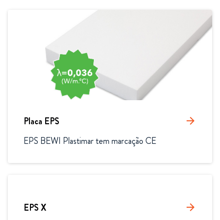
Placa EPS
arrow_forward
EPS BEWI Plastimar tem marcação CE
EPS X
arrow_forward