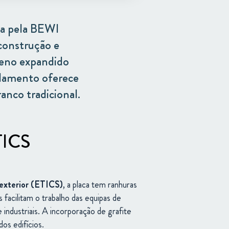
da pela BEWI
 construção e
reno expandido
solamento oferece
nco tradicional.
ETICS
exterior (
ETICS)
, a placa tem ranhuras
 facilitam o trabalho das equipas de
e
industriais.
A
incorporação
de
grafite
dos
edifícios.