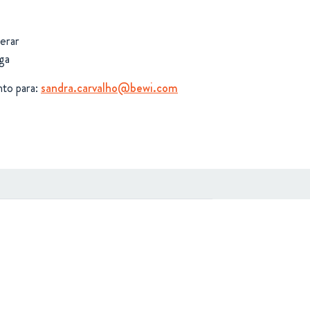
erar
ga
nto para:
sandra.carvalho@bewi.com