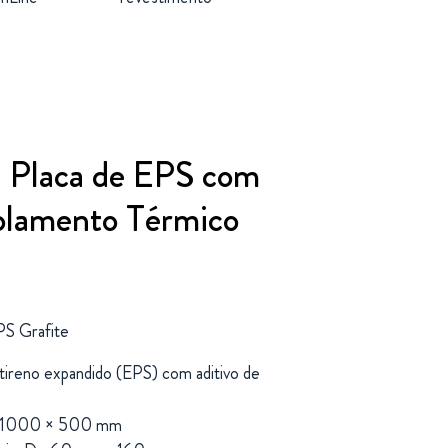
 Placa de EPS com
solamento Térmico
PS
Grafite
stireno
expandido (
EPS)
com
aditivo
de
1000 ×
500
mm