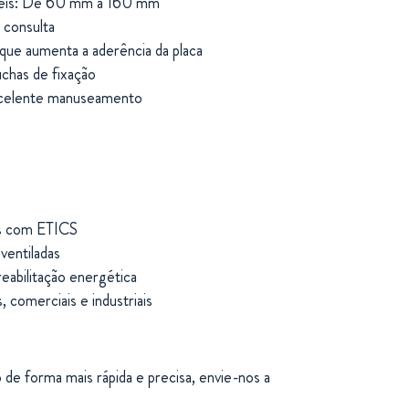
eis
:
De
60
mm
a
160
mm
b
consulta
que aumenta a aderência da placa
chas de fixação
celente
manuseamento
s
com
ETICS
s
ventiladas
reabilitação
energética
s,
comerciais
e
industriais
de forma mais rápida e precisa, envie-nos a