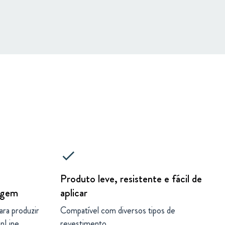
check
Produto leve, resistente e fácil de
lagem
aplicar
ara produzir
Compatível com diversos tipos de
enLine
revestimento