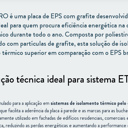
RO é uma placa de EPS com grafite desenvolvi
deal para quem procura eficiência energética na
ico durante todo o ano. Composta por poliesti
o com partículas de grafite, esta solução de i
érmico superior em comparação com o EPS bra
ção técnica ideal para sistema 
mulado
para
a
aplicação
em
sistemas
de
isolamento
térmico
pelo
ue facilita a aderência da placa à parede e as marcas para as buchas
lamente
utilizado
em
fachadas
de
edifícios
residenciais,
comerciais
ca,
reduzindo
as
perdas
energéticas
e
aumentando
a
performance