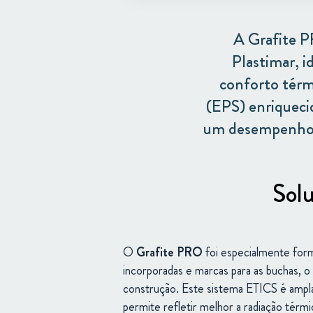
A Grafite P
Plastimar, i
conforto térm
(EPS) enriquecid
um desempenho t
Solu
O
Grafite
PRO
foi
especialmente
for
incorporadas e marcas para as buchas, o q
construção. Este sistema ETICS é
amp
permite
refletir
melhor
a
radiação
térmi