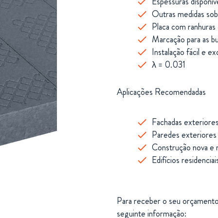
Espessuras
disponív
Outras
medidas
so
Placa com ranhuras 
Marcação para as bu
Instalação
fácil
e
ex
λ = 0.031
Aplicações
Recomendadas
Fachadas
exteriore
Paredes
exteriore
Construção
nova
e
Edifícios
residenciai
Para receber o seu orçamento 
seguinte informação: