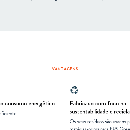
VANTAGENS
recycling
o consumo energético
Fabricado com foco na
sustentabilidade e recic
ficiente
Os seus resíduos são usados p
matérias-prima para EPS Gre