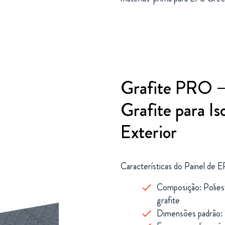
Grafite PRO –
Grafite para I
Exterior
Características
do
Painel
de
E
Composição
:
Polie
grafite
Dimensões
padrão
: