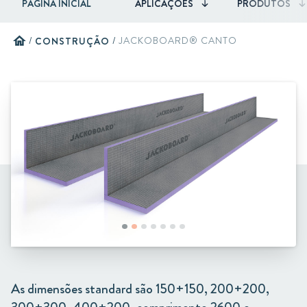
PÁGINA INICIAL
APLICAÇÕES
PRODUTOS
home
/
CONSTRUÇÃO
/
JACKOBOARD® CANTO
As dimensões standard são 150+150, 200+200,