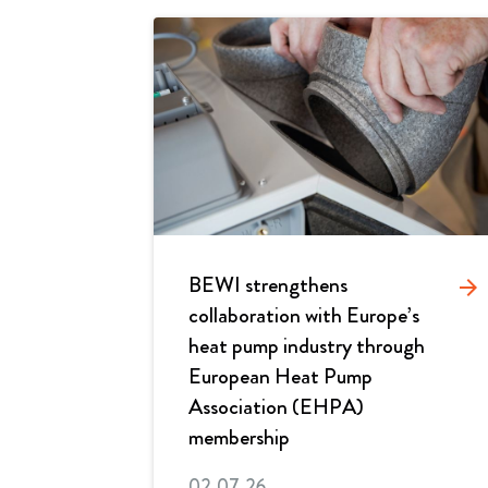
BEWI strengthens
arrow_forward
collaboration with Europe’s
heat pump industry through
European Heat Pump
Association (EHPA)
membership
02.07.26