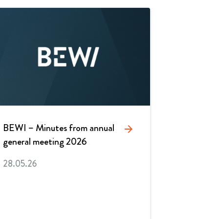
BEWI – Minutes from annual
arrow_forward
general meeting 2026
28.05.26