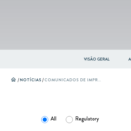
VISÃO GERAL
A
home
/
NOTÍCIAS
/
COMUNICADOS DE IMPRENSA
All
Regulatory