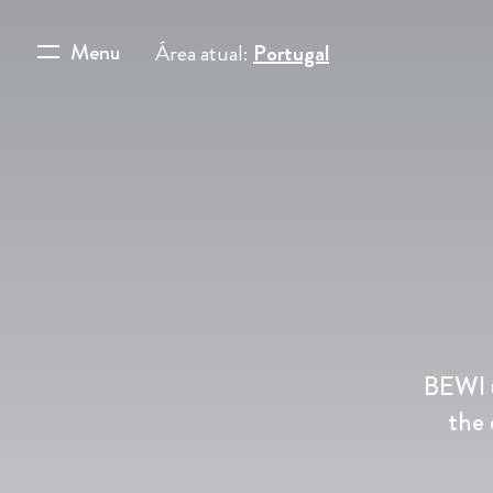
Menu
Área atual:
Portugal
BEWI u
the 