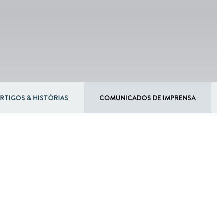
Circular
Acquisitions & investments
Board & Management
RAW
RTIGOS & HISTÓRIAS
COMUNICADOS DE IMPRENSA