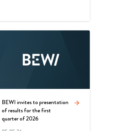
BEWI invites to presentation
arrow_forward
of results for the first
quarter of 2026