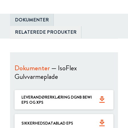
DOKUMENTER
RELATEREDE PRODUKTER
Dokumenter
— IsoFlex
Gulvvarmeplade
LEVERANDØRERKLÆRING DGNB BEWI
get_app
EPS OG XPS
get_app
SIKKERHEDSDATABLAD EPS