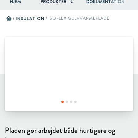
HJEM
PRODUKTER
DOKUMENTATION
home
/
INSULATION
/
ISOFLEX GULVVARMEPLADE
Pladen gør arbejdet både hurtigere og