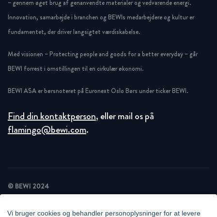
– gennem øget brug af genanvendte materialer og vedvarende energi.
Innovation, samarbejde i branchen og BEWIs medarbejdere og kultur er
fundamentet, der driver langsigtet værdiskabelse.
Med visionen – Protecting people and goods for a better everyday – går
BEWI forrest i omstillingen til en cirkulær økonomi.
BEWI ASA er børsnoteret på Euronext Oslo Børs under ticker BEWI.
Find din kontaktperson
, eller mail os på
flamingo@bewi.com
.
© BEWI 2024
PRIVACY POLICY
COOKIE STATEMENT
Vi bruger cookies og behandler personoplysninger for at levere