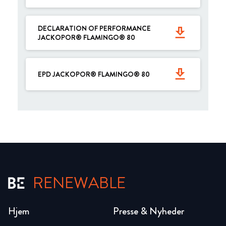
DECLARATION OF PERFORMANCE
get_app
JACKOPOR® FLAMINGO® 80
get_app
EPD JACKOPOR® FLAMINGO® 80
RENEWABLE
Hjem
Presse & Nyheder