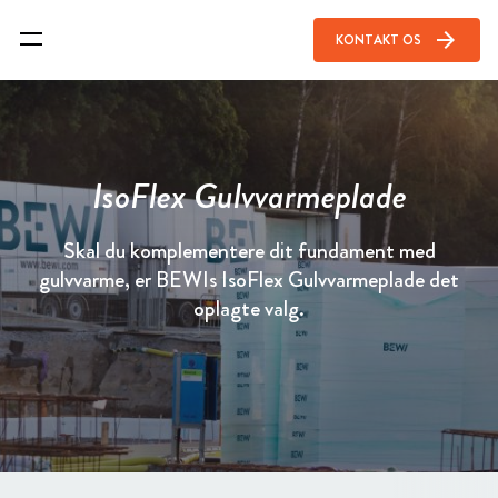
arrow_forward
KONTAKT OS
IsoFlex Gulvvarmeplade
Skal du komplementere dit fundament med
gulvvarme, er BEWIs IsoFlex Gulvvarmeplade det
oplagte valg.