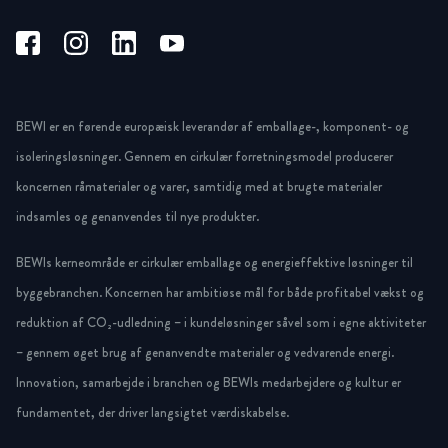
BEWI er en førende europæisk leverandør af emballage-, komponent- og
isoleringsløsninger. Gennem en cirkulær forretningsmodel producerer
koncernen råmaterialer og varer, samtidig med at brugte materialer
indsamles og genanvendes til nye produkter.
BEWIs kerneområde er cirkulær emballage og energieffektive løsninger til
byggebranchen. Koncernen har ambitiøse mål for både profitabel vækst og
reduktion af CO₂-udledning – i kundeløsninger såvel som i egne aktiviteter
– gennem øget brug af genanvendte materialer og vedvarende energi.
Innovation, samarbejde i branchen og BEWIs medarbejdere og kultur er
fundamentet, der driver langsigtet værdiskabelse.