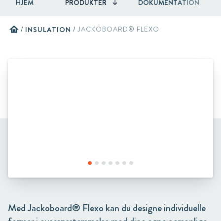
HJEM
PRODUKTER
DOKUMENTATION
home
/
INSULATION
/
JACKOBOARD® FLEXO
Med Jackoboard® Flexo kan du designe individuelle