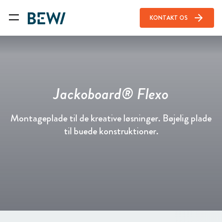
arrow_forward
KONTAKT OS
Jackoboard® Flexo
Montageplade til de kreative løsninger. Bøjelig plade
til buede konstruktioner.