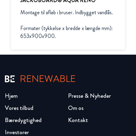
JACKOBOARD® AQUA RENO
Montage til afløb i bruser. Indbygget vandlås.

Formater (tykkelse x bredde x længde mm):

653x900x900.
RENEWABLE
Hjem
Presse & Nyheder
Vores tilbud
Om os
Bæredygtighed
Kontakt
Investorer