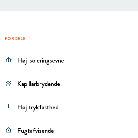
FORDELE
Høj isoleringsevne
foundation
Kapillarbrydende
grain
Høj trykfasthed
vertical_align_bottom
Fugtafvisende
water_damage