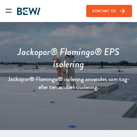
arrow_forward
KONTAKT OS
Jackopor® Flamingo® EPS
isolering
Jackopor® Flamingo® isolering anvendes som tag-
eller terrændæksisolering.