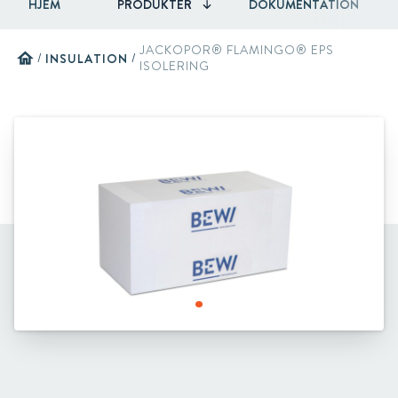
HJEM
PRODUKTER
DOKUMENTATION
JACKOPOR® FLAMINGO® EPS
home
/
INSULATION
/
ISOLERING