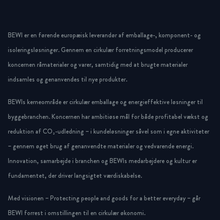
BEWI er en førende europæisk leverandør af emballage-, komponent- og
isoleringsløsninger. Gennem en cirkulær forretningsmodel producerer
koncernen råmaterialer og varer, samtidig med at brugte materialer
indsamles og genanvendes til nye produkter.
BEWIs kerneområde er cirkulær emballage og energieffektive løsninger til
byggebranchen. Koncernen har ambitiøse mål for både profitabel vækst og
reduktion af CO₂-udledning – i kundeløsninger såvel som i egne aktiviteter
– gennem øget brug af genanvendte materialer og vedvarende energi.
Innovation, samarbejde i branchen og BEWIs medarbejdere og kultur er
fundamentet, der driver langsigtet værdiskabelse.
Med visionen – Protecting people and goods for a better everyday – går
BEWI forrest i omstillingen til en cirkulær økonomi.