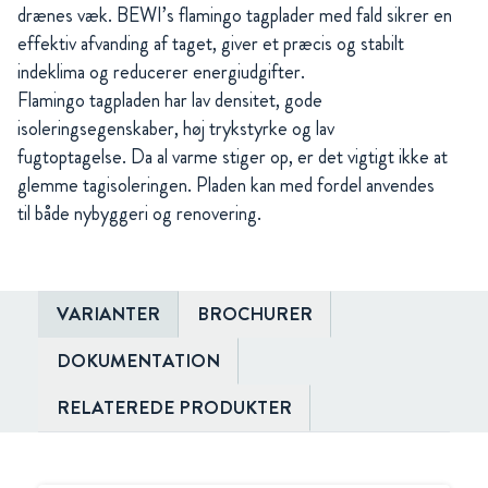
drænes væk. BEWI’s flamingo tagplader med fald sikrer en
effektiv afvanding af taget, giver et præcis og stabilt
indeklima og reducerer energiudgifter.
Flamingo
tagpladen
har
lav densitet
,
gode
isoleringsegenskaber
,
høj trykstyrke
og
lav
fugtoptagelse
.
Da al
varme stiger op
, er det vigtigt
ikke at
glemme
tagisoleringen
. Pladen kan med fordel anvendes
til
både
nybyggeri og
renovering.
VARIANTER
BROCHURER
DOKUMENTATION
RELATEREDE PRODUKTER