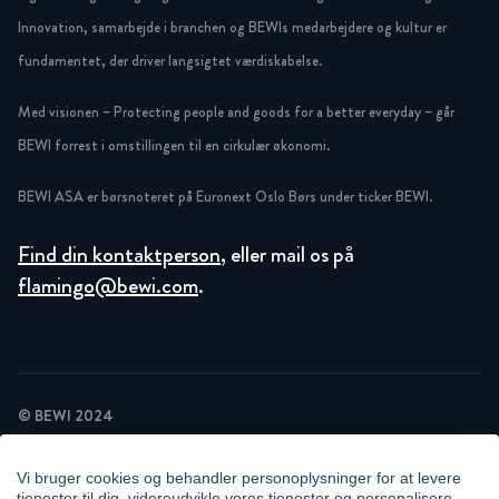
Innovation, samarbejde i branchen og BEWIs medarbejdere og kultur er
fundamentet, der driver langsigtet værdiskabelse.
Med visionen – Protecting people and goods for a better everyday – går
BEWI forrest i omstillingen til en cirkulær økonomi.
BEWI ASA er børsnoteret på Euronext Oslo Børs under ticker BEWI.
Find din kontaktperson
, eller mail os på
flamingo@bewi.com
.
© BEWI 2024
PRIVACY POLICY
COOKIE STATEMENT
Vi bruger cookies og behandler personoplysninger for at levere
NEWSLETTER PRIVACY POLICY
tjenester til dig, videreudvikle vores tjenester og personalisere