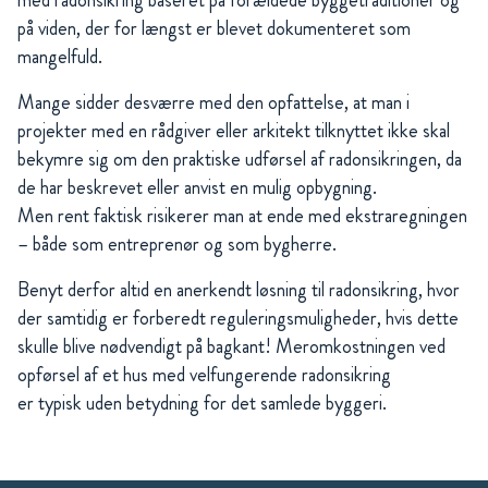
med radonsikring baseret på forældede byggetraditioner og
på viden, der for længst er blevet dokumenteret som
mangelfuld.
Mange sidder desværre med den opfattelse, at man i
projekter med en rådgiver eller arkitekt tilknyttet ikke skal
bekymre sig om den praktiske udførsel af radonsikringen, da
de har beskrevet eller anvist en mulig opbygning.
Men rent faktisk risikerer man at ende med ekstraregningen
– både som entreprenør og som bygherre.
Benyt derfor altid en anerkendt løsning til radonsikring, hvor
der samtidig er forberedt reguleringsmuligheder, hvis dette
skulle blive nødvendigt på bagkant! Meromkostningen ved
opførsel af et hus med velfungerende radonsikring
er typisk uden betydning for det samlede byggeri.