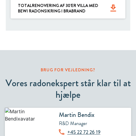
TOTALRENOVERING AF 30'ER VILLA MED
get_app
BEWI RADONSIKRING I BRABRAND
BRUG FOR VEJLEDNING?
Vores radonekspert står klar til at
hjælpe
Martin Bendix
R&D Manager
+45 22 72 26 19