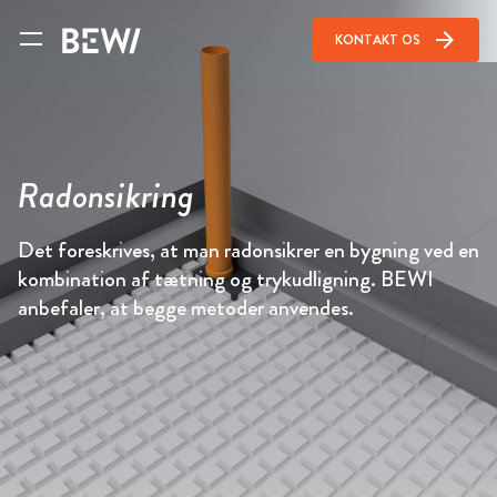
arrow_forward
KONTAKT OS
Radonsikring
Det foreskrives, at man radonsikrer en bygning ved en
kombination af tætning og trykudligning. BEWI
anbefaler, at begge metoder anvendes.