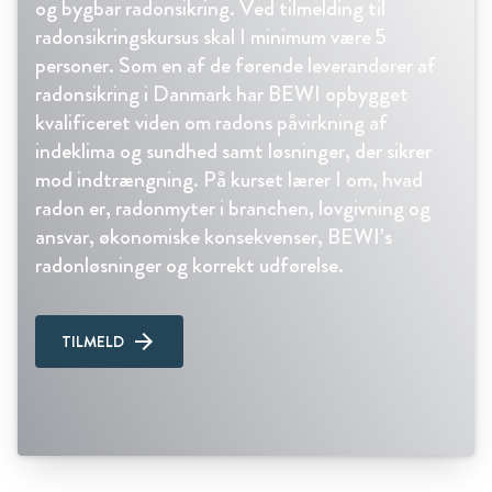
og bygbar radonsikring. Ved tilmelding til
radonsikringskursus skal I minimum være 5
personer. Som en af de førende leverandører af
radonsikring i Danmark har BEWI opbygget
kvalificeret viden om radons påvirkning af
indeklima og sundhed samt løsninger, der sikrer
mod indtrængning. På kurset lærer I om, hvad
radon er, radonmyter i branchen, lovgivning og
ansvar, økonomiske konsekvenser, BEWI’s
radonløsninger og korrekt udførelse.
TILMELD