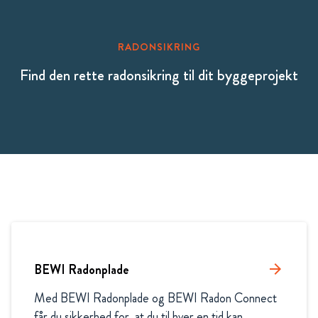
RADONSIKRING
Find den rette radonsikring til dit byggeprojekt
BEWI Radonplade
arrow_forward
Med BEWI Radonplade og BEWI Radon Connect 
får du sikkerhed for, at du til hver en tid kan 