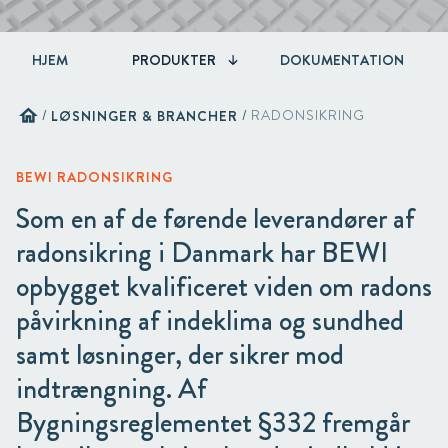
HJEM
PRODUKTER
DOKUMENTATION
home
/
LØSNINGER & BRANCHER
/
RADONSIKRING
BEWI RADONSIKRING
Som en af de førende leverandører af
radonsikring i Danmark har BEWI
opbygget kvalificeret viden om radons
påvirkning af indeklima og sundhed
samt løsninger, der sikrer mod
indtrængning. Af
Bygningsreglementet §332 fremgår