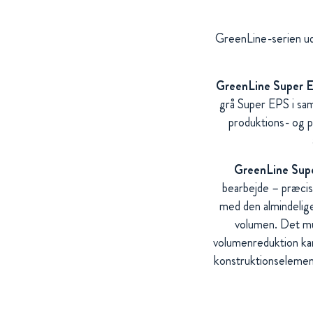
GreenLine-serien ud
GreenLine Super 
grå Super EPS i sam
produktions- og p
GreenLine Sup
bearbejde – præcis
med den almindelig
volumen. Det mul
volumenreduktion kan
konstruktionselement