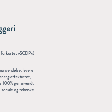
geri
er forkortet »SCDP«)
nanvendelse, levere
nergieffektivitet,
yde 100% genanvendt
sociale og tekniske