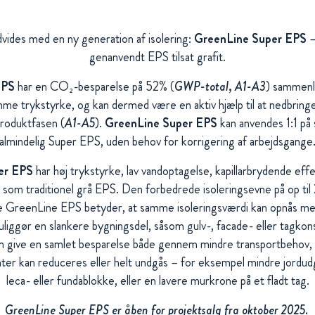
vides med en ny generation af isolering:
GreenLine Super EPS
–
genanvendt EPS tilsat grafit.
EPS
har en CO₂-besparelse på 52% (
GWP-total, A1-A3
) sammenl
me trykstyrke, og kan dermed være en aktiv hjælp til at nedbrin
roduktfasen (
A1-A5
).
GreenLine Super EPS
kan anvendes 1:1 p
almindelig Super EPS, uden behov for korrigering af arbejdsgange
er EPS
har høj trykstyrke, lav vandoptagelse, kapillarbrydende eff
 som traditionel grå EPS. Den forbedrede isoleringsevne på op t
e GreenLine EPS betyder, at samme isoleringsværdi kan opnås me
iggør en slankere bygningsdel, såsom gulv-, facade- eller tagko
 give en samlet besparelse både gennem mindre transportbehov, 
er kan reduceres eller helt undgås – for eksempel mindre jordudg
leca- eller fundablokke, eller en lavere murkrone på et fladt tag.
GreenLine Super EPS er åben for projektsalg fra oktober 2025.