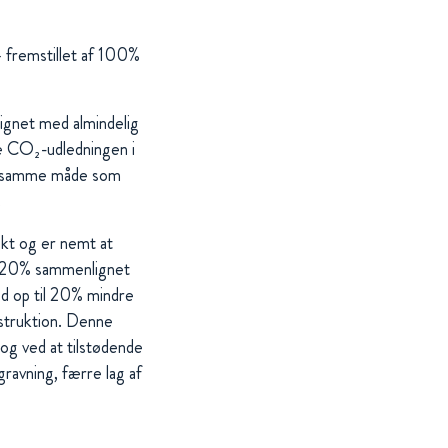
 fremstillet af 100%
ignet med almindelig
ge CO₂-udledningen i
å samme måde som
.
ekt og er nemt at
il 20% sammenlignet
d op til 20% mindre
nstruktion. Denne
og ved at tilstødende
ravning, færre lag af