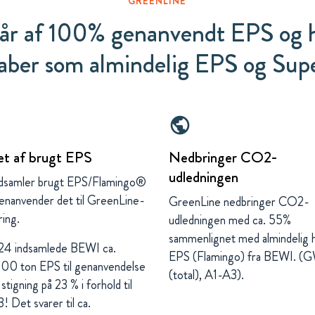
GREENLINE
tår af 100% genanvendt EPS og 
aber som almindelig EPS og Sup
public
et af brugt EPS
Nedbringer CO2-
udledningen
ndsamler brugt EPS/Flamingo®
enanvender det til GreenLine-
GreenLine nedbringer CO2-
ring.
udledningen med ca. 55%
sammenlignet med almindelig h
24 indsamlede BEWI ca.
EPS (Flamingo) fra BEWI. (
00 ton EPS til genanvendelse
(total), A1-A3).
stigning på 23 % i forhold til
! Det svarer til ca.