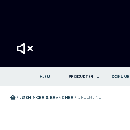
HJEM
PRODUKTER
DOKUME
home
/
LØSNINGER & BRANCHER
/
GREENLINE