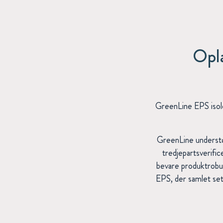
Opl
GreenLine EPS isole
GreenLine understø
tredjepartsverifi
bevare produktrobu
EPS, der samlet se