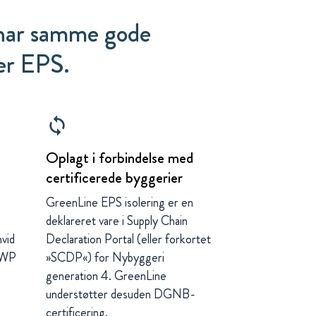
har samme gode
er EPS.
loop
Oplagt i forbindelse med
certificerede byggerier
GreenLine EPS isolering er en
deklareret vare i Supply Chain
vid
Declaration Portal (eller forkortet
GWP
»SCDP«) for Nybyggeri
generation 4. GreenLine
understøtter desuden DGNB-
certificering.