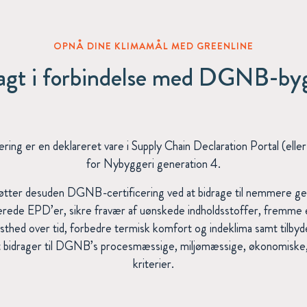
OPNÅ DINE KLIMAMÅL MED GREENLINE
agt i forbindelse med DGNB-byg
ring er en deklareret vare i Supply Chain Declaration Portal (ell
for Nybyggeri generation 4.
tter desuden DGNB-certificering ved at bidrage til nemmere ge
cerede EPD’er, sikre fravær af uønskede indholdsstoffer, fremme e
sthed over tid, forbedre termisk komfort og indeklima samt tilb
t bidrager til DGNB’s procesmæssige, miljømæssige, økonomiske, 
kriterier.