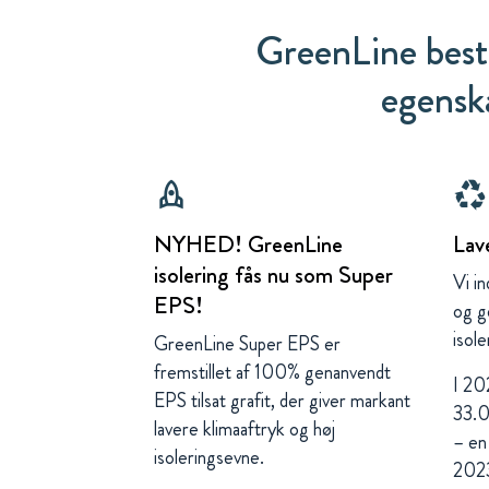
GreenLine bes
egensk
rocket
recycling
NYHED! GreenLine
Lav
isolering fås nu som Super
Vi i
EPS!
og g
isole
GreenLine Super EPS er
fremstillet af 100% genanvendt
I 20
EPS tilsat grafit, der giver markant
33.0
lavere klimaaftryk og høj
– en 
isoleringsevne.
2023