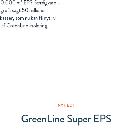
0.000 m³ EPS-færdigvare –
 groft sagt 50 millioner
kasser, som nu kan få nyt liv i
 af GreenLine-isolering.
NYHED!
GreenLine Super EPS