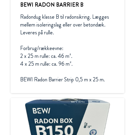
BEWI RADON BARRIER B
Radondug klasse B til radonsikring. Lægges 
mellem isoleringslag eller over betondæk. 
Leveres på rulle.

Forbrug/rækkeevne:

2 x 25 m rulle: ca. 46 m².

4 x 25 m rulle: ca. 96 m².

BEWI Radon Barrier Strip 0,5 m x 25 m. 