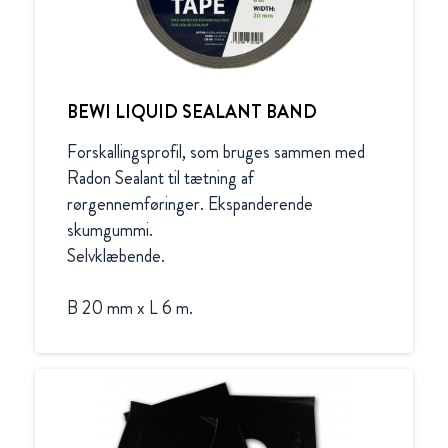
BEWI LIQUID SEALANT BAND
Forskallingsprofil, som bruges sammen med 
Radon Sealant til tætning af 
rørgennemføringer. Ekspanderende 
skumgummi.

Selvklæbende.

B 20 mm x L 6 m.