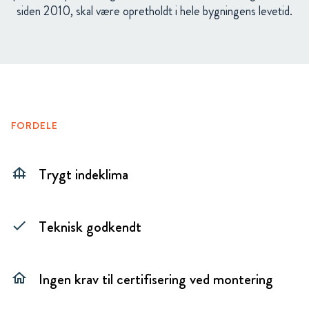
siden 2010, skal være opretholdt i hele bygningens levetid.
FORDELE
Trygt indeklima
foundation
Teknisk godkendt
check
Ingen krav til certifisering ved montering
home