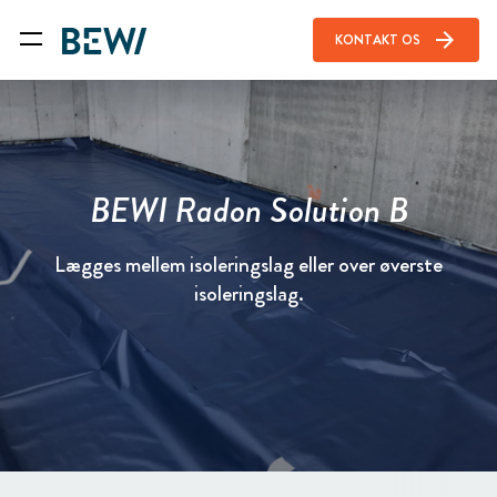
arrow_forward
KONTAKT OS
BEWI Radon Solution B
Lægges mellem isoleringslag eller over øverste
isoleringslag.