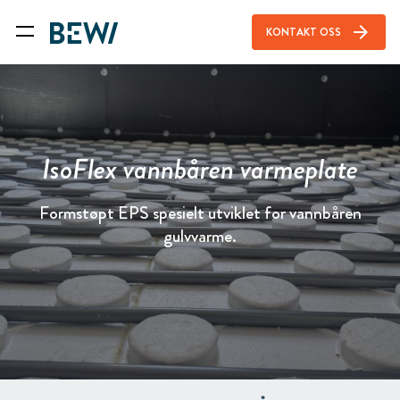
arrow_forward
KONTAKT OSS
IsoFlex vannbåren varmeplate
Formstøpt EPS spesielt utviklet for vannbåren
gulvvarme.