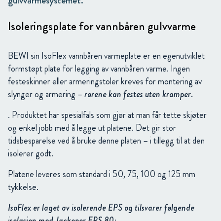
gulvvarmesystemet.
Isoleringsplate for vannbåren gulvvarme
BEWI sin IsoFlex vannbåren varmeplate er en egenutviklet
formstøpt plate for legging av vannbåren varme. Ingen
festeskinner eller armeringstoler kreves for montering av
slynger og armering –
rørene kan festes uten kramper.
. Produktet har spesialfals som gjør at man får tette skjøter
og enkel jobb med å legge ut platene. Det gir stor
tidsbesparelse ved å bruke denne platen – i tillegg til at den
isolerer godt.
Platene leveres som standard i 50, 75, 100 og 125 mm
tykkelse.
IsoFlex er laget av isolerende EPS og tilsvarer følgende
isolasjon med Jackopor EPS 80: