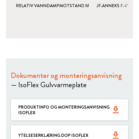
RELATIV VANNDAMPMOTSTAND Μ
JF.ANNEKS F.4*
Dokumenter og monteringsanvisning
— IsoFlex Gulvvarmeplate
PRODUKTINFO OG MONTERINGSANVISNING
get_app
ISOFLEX
get_app
YTELSESERKLÆRING DOP ISOFLEX