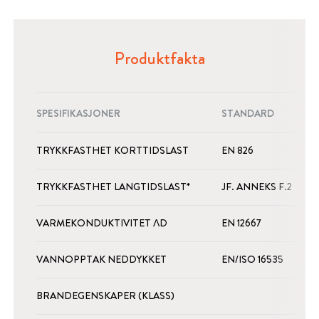
Produktfakta
SPESIFIKASJONER
STANDARD
E
TRYKKFASTHET KORTTIDSLAST
EN 826
K
TRYKKFASTHET LANGTIDSLAST*
JF. ANNEKS F.2
K
VARMEKONDUKTIVITET ΛD
EN 12667
W
VANNOPPTAK NEDDYKKET
EN/ISO 16535
BRANDEGENSKAPER (KLASS)