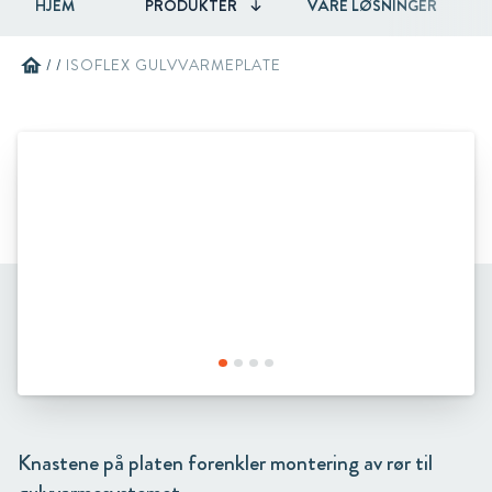
HJEM
PRODUKTER
VÅRE LØSNINGER
home
/
/
ISOFLEX GULVVARMEPLATE
Knastene på platen forenkler montering av rør til