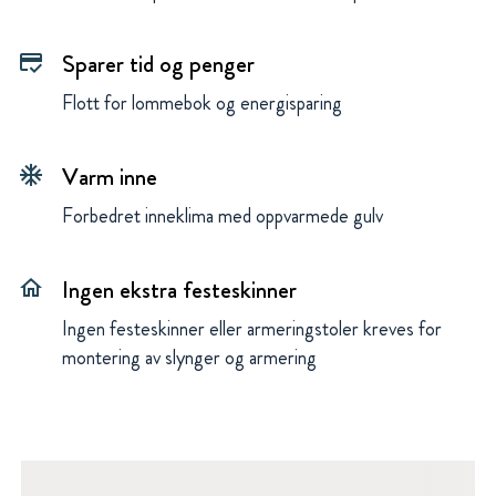
Sparer tid og penger
credit_score
Flott for lommebok og energisparing
Varm inne
ac_unit
Forbedret inneklima med oppvarmede gulv
Ingen ekstra festeskinner
home
Ingen festeskinner eller armeringstoler kreves for
montering av slynger og armering