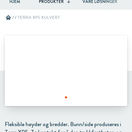
HJEM
PRODUKTER
VÅRE LØSNINGER
home
/
/
TERRA XPS KULVERT
Fleksible høyder og bredder. Bunn/side produseres i