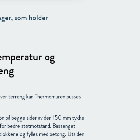
nger, som holder
temperatur og
eng
 Over terreng kan Thermomuren pusses
n på begge sider av den 150 mm tykke
 for bedre støtmotstand. Bassenget
blokkene og fylles med betong. Utsiden