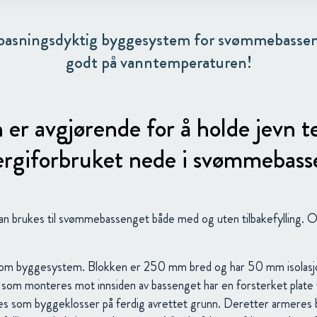
ilpasningsdyktig byggesystem for svømmebasse
godt på vanntemperaturen!
n er avgjørende for å holde jevn 
ergiforbruket nede i svømmebass
n brukes til svømmebassenget både med og uten tilbakefylling.
om byggesystem. Blokken er 250 mm bred og har 50 mm isolasjo
 som monteres mot innsiden av bassenget har en forsterket plate
 som byggeklosser på ferdig avrettet grunn. Deretter armeres 