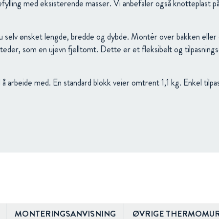
kefylling med eksisterende masser. Vi anbefaler også knotteplast p
u selv ønsket lengde, bredde og dybde. Montér over bakken eller 
 steder, som en ujevn fjelltomt. Dette er et fleksibelt og tilpasn
å arbeide med. En standard blokk veier omtrent 1,1 kg. Enkel tilpas
MONTERINGSANVISNING
ØVRIGE THERMOMUR