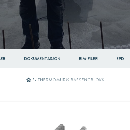
Circular
Acquisitions & investments
Automotive & Components
RAW
GER
DOKUMENTASJON
BIM-FILER
EPD
home
/
/
THERMOMUR® BASSENGBLOKK