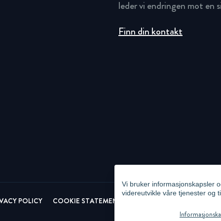
leder vi endringen mot en 
Finn din kontakt
Vi bruker informasjonskapsler o
videreutvikle våre tjenester og t
IVACY POLICY
COOKIE STATEMENT
NEWSLETTER PRIVACY POL
Informasjonskap