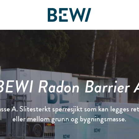
Løsninger & Bransjer
Oversikt
Oversikt
Oversikt
Aksjen
Nyheter & Historier
BEWI Group
BEWI Radon Barrier 
OPPDAG BEWI
Rapporter & Presentasjoner
Pressemeldinger
History
Insulation & Construction
Finansiering
Bildegalleri
Compliance
se A. Slitesterkt sperresjikt som kan legges ret
eller mellom grunn og bygningsmasse.
Packaging
Eierstyring & Selskapsledelse
Board & Management