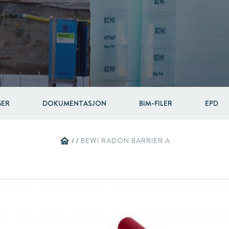
Circular
Acquisitions & investments
Automotive & Components
RAW
GER
DOKUMENTASJON
BIM-FILER
EPD
home
/
/
BEWI RADON BARRIER A