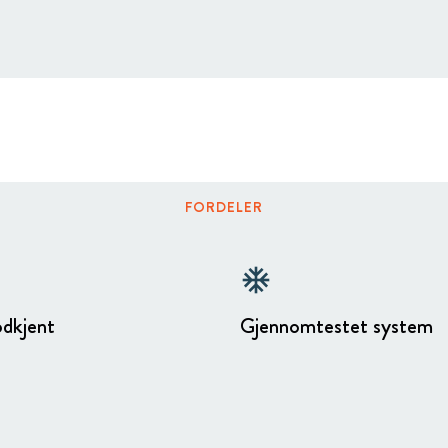
FORDELER
ac_unit
odkjent
Gjennomtestet system