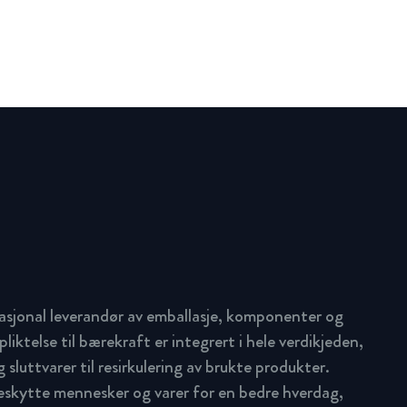
asjonal leverandør av emballasje, komponenter og
pliktelse til bærekraft er integrert i hele verdikjeden,
 sluttvarer til resirkulering av brukte produkter.
beskytte mennesker og varer for en bedre hverdag,