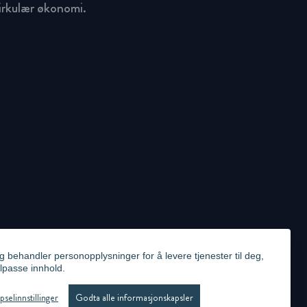
sirkulær økonomi.
g behandler personopplysninger for å levere tjenester til deg,
ilpasse innhold.
ICY
VIDEO SURVEILLANCE STATEMENT
WHISTLEBLOWING
ADMINISTRER INFORMASJONSKAPSLER
selinnstillinger
Godta alle informasjonskapsler