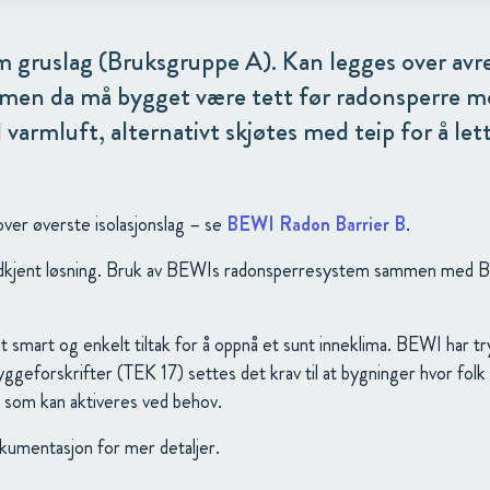
m gruslag (Bruksgruppe A). Kan legges over avre
, men da må bygget være tett før radonsperre m
 varmluft, alternativt skjøtes med teip for å le
er øverste isolasjonslag – se
BEWI Radon Barrier B
.
dkjent løsning. Bruk av BEWIs radonsperresystem sammen med BE
t smart og enkelt tiltak for å oppnå et sunt inneklima. BEWI ha
byggeforskrifter (TEK 17) settes det krav til at bygninger hvor fo
n som kan aktiveres ved behov.
kumentasjon for mer detaljer.