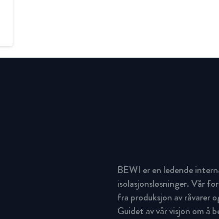
BEWI er en ledende intern
isolasjonsløsninger. Vår for
fra produksjon av råvarer og
Guidet av vår visjon om å 