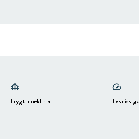
foundation
speed
Trygt inneklima
Teknisk g