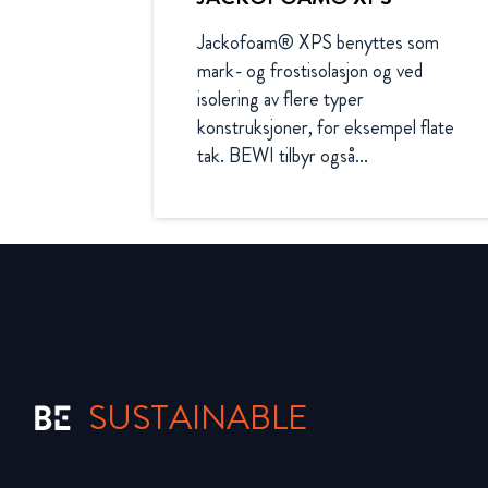
Jackofoam® XPS benyttes som 
mark- og frostisolasjon og ved 
isolering av flere typer 
konstruksjoner, for eksempel flate 
tak. BEWI tilbyr også...
SUSTAINABLE