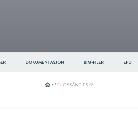
Circular
Acquisitions & investments
Automotive & Components
RAW
GER
DOKUMENTASJON
BIM-FILER
EPD
home
/
/
FUGEBÅND FSK8