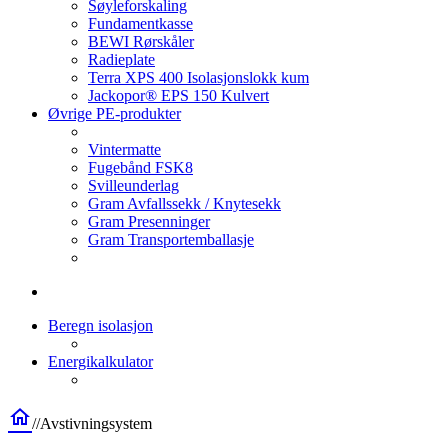
Søyleforskaling
Fundamentkasse
BEWI Rørskåler
Radieplate
Terra XPS 400 Isolasjonslokk kum
Jackopor® EPS 150 Kulvert
Øvrige PE-produkter
Vintermatte
Fugebånd FSK8
Svilleunderlag
Gram Avfallssekk / Knytesekk
Gram Presenninger
Gram Transportemballasje
Beregn isolasjon
Energikalkulator
home
/
/
Avstivningsystem