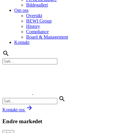
Bildegalleri
Om oss
Oversikt
BEWI Group
History
Compliance
Board & Management
Kontakt
search
search
arrow_forward
Kontakt oss
Endre markedet