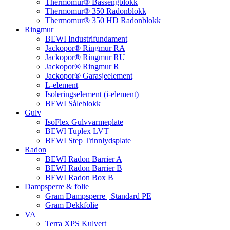
Thermomur® Bassengblokk
Thermomur® 350 Radonblokk
Thermomur® 350 HD Radonblokk
Ringmur
BEWI Industrifundament
Jackopor® Ringmur RA
Jackopor® Ringmur RU
Jackopor® Ringmur R
Jackopor® Garasjeelement
L-element
Isoleringselement (i-element)
BEWI Såleblokk
Gulv
IsoFlex Gulvvarmeplate
BEWI Tuplex LVT
BEWI Step Trinnlydsplate
Radon
BEWI Radon Barrier A
BEWI Radon Barrier B
BEWI Radon Box B
Dampsperre & folie
Gram Dampsperre | Standard PE
Gram Dekkfolie
VA
Terra XPS Kulvert