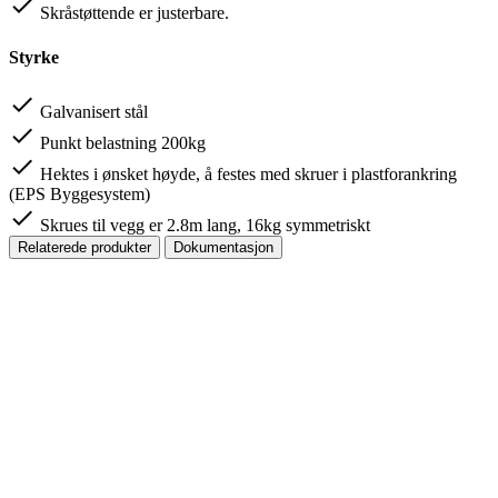
done
Skråstøttende er justerbare.
Styrke
done
Galvanisert stål
done
Punkt belastning 200kg
done
Hektes i ønsket høyde, å festes med skruer i plastforankring
(EPS Byggesystem)
done
Skrues til vegg er 2.8m lang, 16kg symmetriskt
Relaterede produkter
Dokumentasjon