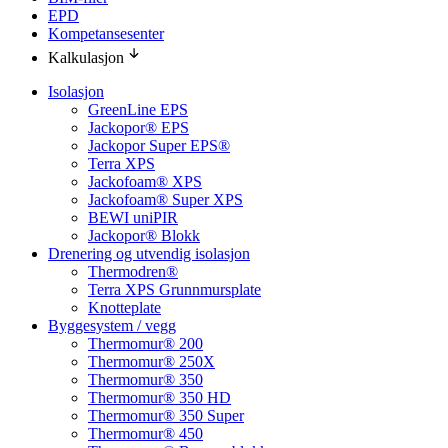
EPD
Kompetansesenter
Kalkulasjon
Isolasjon
GreenLine EPS
Jackopor® EPS
Jackopor Super EPS®
Terra XPS
Jackofoam® XPS
Jackofoam® Super XPS
BEWI uniPIR
Jackopor® Blokk
Drenering og utvendig isolasjon
Thermodren®
Terra XPS Grunnmursplate
Knotteplate
Byggesystem / vegg
Thermomur® 200
Thermomur® 250X
Thermomur® 350
Thermomur® 350 HD
Thermomur® 350 Super
Thermomur® 450