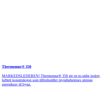
Thermomur® 350
MARKEDSLEDEREN! Thermomur® 350 gir en to-sidig isolert,
lufttett konstruksjon som tilfredsstiller myndighetenes strenge
energikrav til bygg.