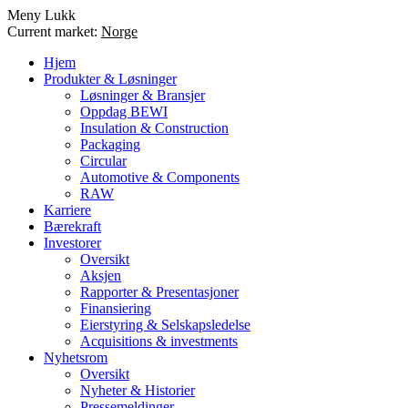
Meny
Lukk
Current market:
Norge
Hjem
Produkter & Løsninger
Løsninger & Bransjer
Oppdag BEWI
Insulation & Construction
Packaging
Circular
Automotive & Components
RAW
Karriere
Bærekraft
Investorer
Oversikt
Aksjen
Rapporter & Presentasjoner
Finansiering
Eierstyring & Selskapsledelse
Acquisitions & investments
Nyhetsrom
Oversikt
Nyheter & Historier
Pressemeldinger