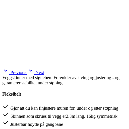
expand_more
expand_more
Previous
Next
Veggskinner med støtteben. Forenkler avstiving og justering - og
garanterer stabilitet under støping.
Fleksibelt
done
Gjør att du kan finjustere muren før, under og etter støpning.
done
Skinnen som skrues til vegg er2.8m lang, 16kg symmetrisk.
done
Justerbar høyde på gangbane