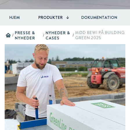
HJEM
PRODUKTER
DOKUMENTATION
PRESSE &
NYHEDER &
MØD BEWI PÅ BUILDING
home
/
/
/
NYHEDER
CASES
GREEN 2025