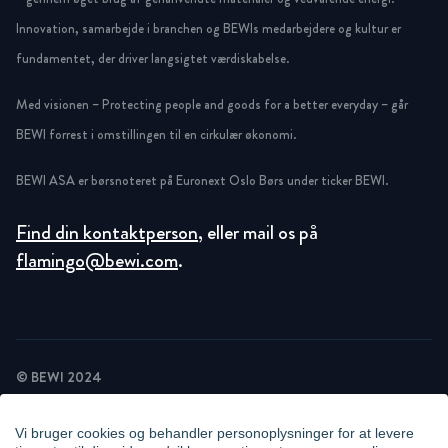
Innovation, samarbejde i branchen og BEWIs medarbejdere og kultur er
fundamentet, der driver langsigtet værdiskabelse.
Med visionen – Protecting people and goods for a better everyday – går
BEWI forrest i omstillingen til en cirkulær økonomi.
BEWI ASA er børsnoteret på Euronext Oslo Børs under ticker BEWI.
Find din kontaktperson
, eller mail os på
flamingo@bewi.com
.
© BEWI 2024
PRIVACY POLICY
COOKIE STATEMENT
Vi bruger cookies og behandler personoplysninger for at levere
NEWSLETTER PRIVACY POLICY