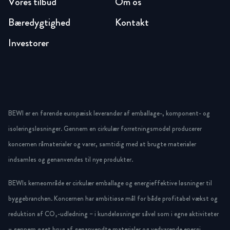
Vores tilbud
Om os
Bæredygtighed
Kontakt
Investorer
BEWI er en førende europæisk leverandør af emballage-, komponent- og
isoleringsløsninger. Gennem en cirkulær forretningsmodel producerer
koncernen råmaterialer og varer, samtidig med at brugte materialer
indsamles og genanvendes til nye produkter.
BEWIs kerneområde er cirkulær emballage og energieffektive løsninger til
byggebranchen. Koncernen har ambitiøse mål for både profitabel vækst og
reduktion af CO₂-udledning – i kundeløsninger såvel som i egne aktiviteter
– gennem øget brug af genanvendte materialer og vedvarende energi.