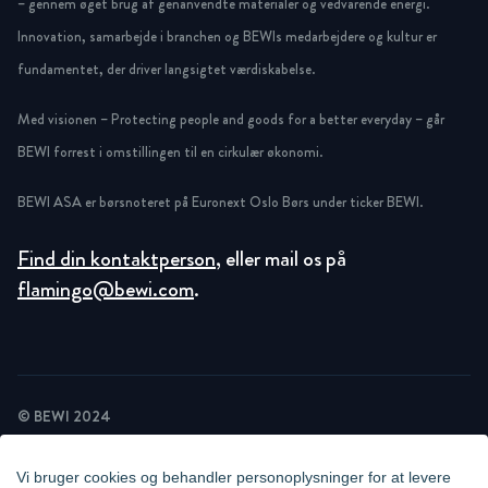
– gennem øget brug af genanvendte materialer og vedvarende energi.
Innovation, samarbejde i branchen og BEWIs medarbejdere og kultur er
fundamentet, der driver langsigtet værdiskabelse.
Med visionen – Protecting people and goods for a better everyday – går
BEWI forrest i omstillingen til en cirkulær økonomi.
BEWI ASA er børsnoteret på Euronext Oslo Børs under ticker BEWI.
Find din kontaktperson
, eller mail os på
flamingo@bewi.com
.
© BEWI 2024
PRIVACY POLICY
COOKIE STATEMENT
Vi bruger cookies og behandler personoplysninger for at levere