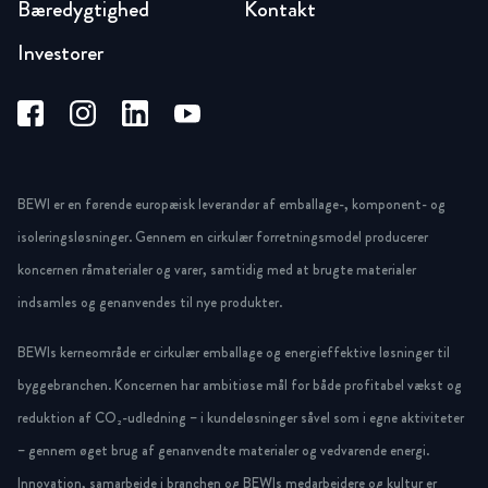
Bæredygtighed
Kontakt
Investorer
BEWI er en førende europæisk leverandør af emballage-, komponent- og
isoleringsløsninger. Gennem en cirkulær forretningsmodel producerer
koncernen råmaterialer og varer, samtidig med at brugte materialer
indsamles og genanvendes til nye produkter.
BEWIs kerneområde er cirkulær emballage og energieffektive løsninger til
byggebranchen. Koncernen har ambitiøse mål for både profitabel vækst og
reduktion af CO₂-udledning – i kundeløsninger såvel som i egne aktiviteter
– gennem øget brug af genanvendte materialer og vedvarende energi.
Innovation, samarbejde i branchen og BEWIs medarbejdere og kultur er