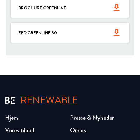
get_app
BROCHURE GREENLINE
get_app
EPD GREENLINE 80
RENEWABLE
Hjem
Presse & Nyheder
Vores tilbud
Om os