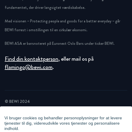
fundamentet, der driver langsigtet værdiskabelse.
Med visionen – Protecting people and goods for a better everyday – går
BEWI forrest i omstillingen til en cirkulær økonomi.
BEWI ASA er børsnoteret på Euronext Oslo Børs under ticker BEWI.
Find din kontaktperson
, eller mail os på
flamingo@bewi.com
.
© BEWI 2024
PRIVACY POLICY
COOKIE STATEMENT
Vi bruger cookies og behandler personoplysninger for at levere
NEWSLETTER PRIVACY POLICY
tjenester til dig, videreudvikle vores tjenester og personalisere
VIDEO SURVEILLANCE STATEMENT
indhold.