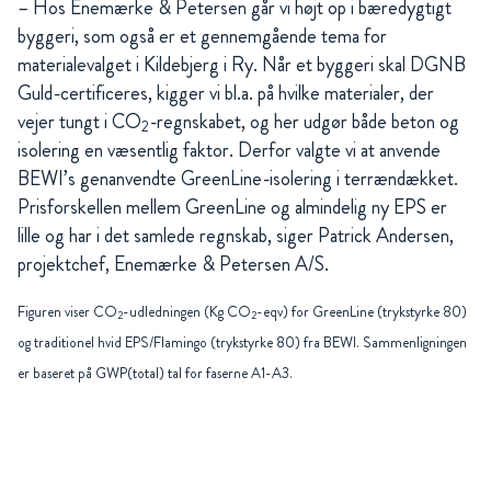
– Hos Enemærke & Petersen går vi højt op i bæredygtigt
byggeri, som også er et gennemgående tema for
materialevalget i Kildebjerg i Ry. Når et byggeri skal DGNB
Guld-certificeres, kigger vi bl.a. på hvilke materialer, der
vejer tungt i CO
-regnskabet, og her udgør både beton og
2
isolering en væsentlig faktor. Derfor valgte vi at anvende
BEWI’s genanvendte GreenLine-isolering i terrændækket.
Prisforskellen mellem GreenLine og almindelig ny EPS er
lille og har i det samlede regnskab, siger Patrick Andersen,
projektchef, Enemærke & Petersen A/S.
Figuren viser CO
-udledningen (Kg CO
-eqv) for GreenLine (trykstyrke 80)
2
2
og traditionel hvid EPS/Flamingo (trykstyrke 80) fra BEWI. Sammenligningen
er baseret på GWP(total) tal for faserne A1-A3.