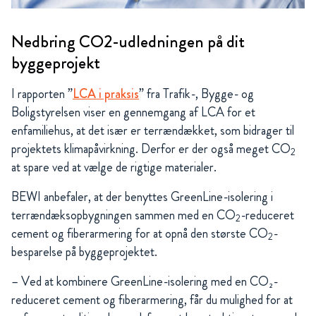
Nedbring CO2-udledningen på dit
byggeprojekt
I rapporten ”
LCA i praksis
” fra Trafik-, Bygge- og
Boligstyrelsen viser en gennemgang af LCA for et
enfamiliehus, at det især er terrændækket, som bidrager til
projektets klimapåvirkning. Derfor er der også meget CO
2
at spare ved at vælge de rigtige materialer.
BEWI anbefaler, at der benyttes GreenLine-isolering i
terrændæksopbygningen sammen med en CO
-reduceret
2
cement og fiberarmering for at opnå den største CO
-
2
besparelse på byggeprojektet.
– Ved at kombinere GreenLine-isolering med en CO₂-
reduceret cement og fiberarmering, får du mulighed for at