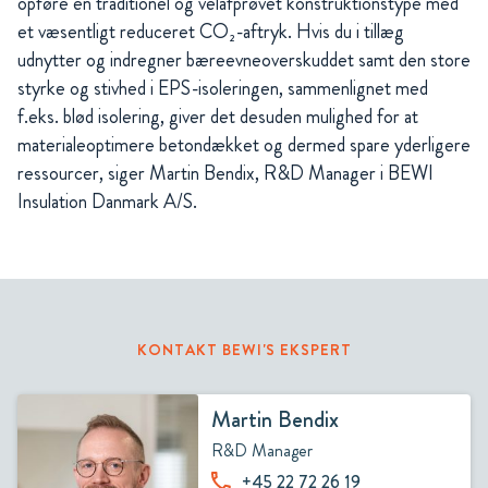
opføre en traditionel og velafprøvet konstruktionstype med
et væsentligt reduceret CO₂-aftryk. Hvis du i tillæg
udnytter og indregner bæreevneoverskuddet samt den store
styrke og stivhed i EPS-isoleringen, sammenlignet med
f.eks. blød isolering, giver det desuden mulighed for at
materialeoptimere betondækket og dermed spare yderligere
ressourcer, siger Martin Bendix, R&D Manager i BEWI
Insulation Danmark A/S.
KONTAKT BEWI'S EKSPERT
Martin Bendix
R&D Manager
+45 22 72 26 19