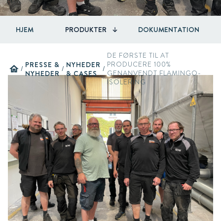
HJEM
PRODUKTER
DOKUMENTATION
DE FØRSTE TIL AT
PRESSE &
NYHEDER
PRODUCERE 100%
home
/
/
/
NYHEDER
& CASES
GENANVENDT FLAMINGO-
ISOLERING