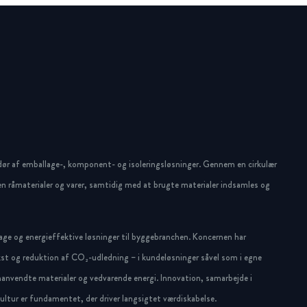
dør af emballage-, komponent- og isoleringsløsninger. Gennem en cirkulær
n råmaterialer og varer, samtidig med at brugte materialer indsamles og
ge og energieffektive løsninger til byggebranchen. Koncernen har
st og reduktion af CO₂-udledning – i kundeløsninger såvel som i egne
anvendte materialer og vedvarende energi. Innovation, samarbejde i
ltur er fundamentet, der driver langsigtet værdiskabelse.