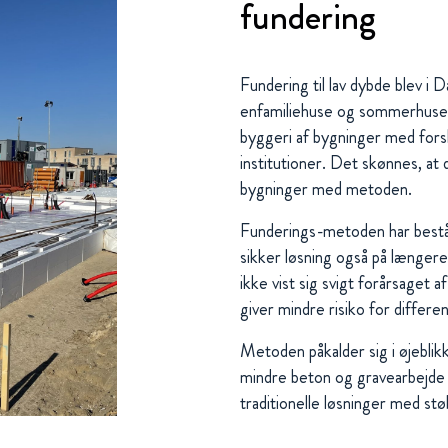
fundering
Fundering til lav dybde blev i
enfamiliehuse og sommerhuse
byggeri af bygninger med for
institutioner. Det skønnes, a
bygninger med metoden.
Funderings-metoden har beståe
sikker løsning også på længere 
ikke vist sig svigt forårsaget 
giver mindre risiko for differe
Metoden påkalder sig i øjebl
mindre beton og gravearbejd
traditionelle løsninger med stø