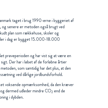
 Danmark taget i brug 1990-erne i byggeriet af
, og senere er metoden også brugt ved
skudt plan som rækkehuse, skoler og
t der i dag er bygget 15.000-18.000
t prøveperioden og har vist sig at være en
sigt. Der har i løbet af de forløbne årtier
af metoden, som samtidig har det plus, at den
nssætning ved dårlige jordbundsforhold.
ikket voksende opmærksomhed, da den kræver
e og dermed udleder mindre CO
end de
2
bning i dybden.