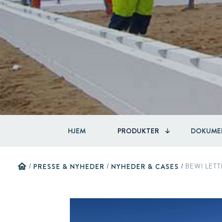
HJEM
PRODUKTER
DOKUME
home
/
PRESSE & NYHEDER
/
NYHEDER & CASES
/
BEWI LET