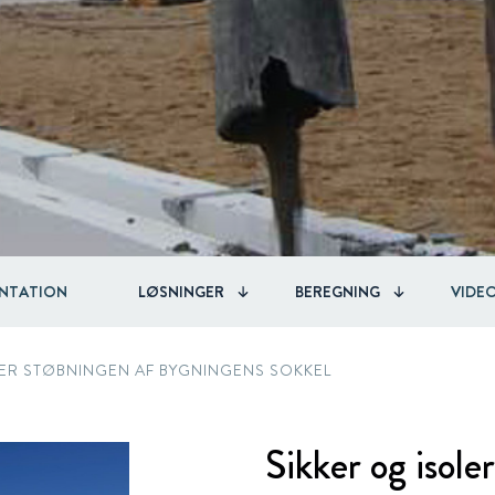
Circular
Acquisitions & investments
RAW
NTATION
LØSNINGER
BEREGNING
VIDE
TER STØBNINGEN AF BYGNINGENS SOKKEL
Sikker og isoler