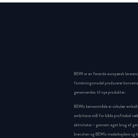
BEWI er en førende europæisk leveran
forretningsmodel producerer koncerne
genanvendes til nye produkter.
BEWIs kerneområde er cirkulær emballa
ambitiøse mål for både profitabel væk
aktiviteter – gennem øget brug af gen
branchen og BEWIs medarbejdere og ku