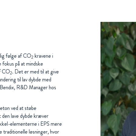
lig følge af CO
kravene i
2
e fokus på at mindske
af CO
. Det er med til at give
2
dering til lav dybde med
n Bendix, R&D Manager hos
beton ved at støbe
t den lave dybde kræver
okkel-elementerne i EPS mere
traditionelle løsninger, hvor