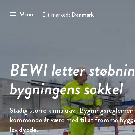
Menu
Dit marked:
Danmark
BEWI letter støbni
bygningens sokkel
Stadig større klimakrav i Bygningsreglement
kommende år være med til at fremme bygger
lav dybde.