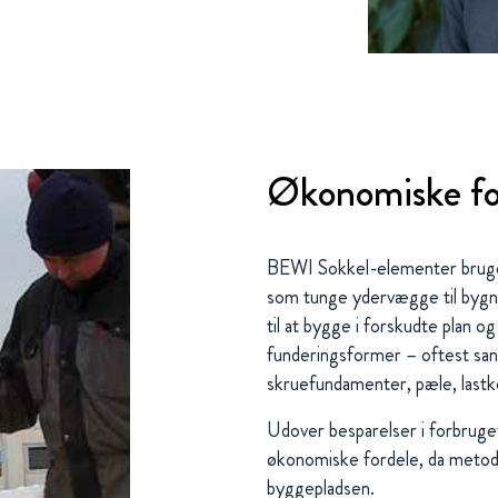
Økonomiske fo
BEWI Sokkel-elementer bruges t
som tunge ydervægge til bygnin
til at bygge i forskudte plan o
funderingsformer – oftest sa
skruefundamenter, pæle, lastk
Udover besparelser i forbrug
økonomiske fordele, da metod
byggepladsen.