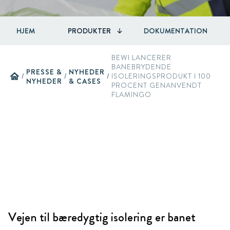
HJEM
PRODUKTER
DOKUMENTATION
BEWI LANCERER
BANEBRYDENDE
PRESSE &
NYHEDER
home
/
/
/
ISOLERINGSPRODUKT I 100
NYHEDER
& CASES
PROCENT GENANVENDT
FLAMINGO
Vejen til bæredygtig isolering er banet