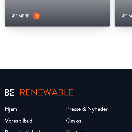
LÆS MERE
LÆS M
arrow_forward
RENEWABLE
Hjem
Presse & Nyheder
Vores tilbud
Om os