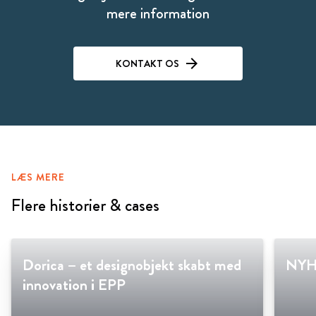
mere information
KONTAKT OS
LÆS MERE
Flere historier & cases
Dorica – et designobjekt skabt med
NYHE
innovation i EPP