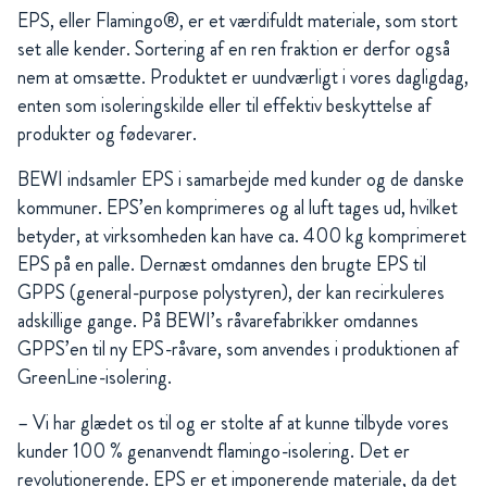
EPS, eller Flamingo®, er et værdifuldt materiale, som stort
set alle kender. Sortering af en ren fraktion er derfor også
nem at omsætte. Produktet er uundværligt i vores dagligdag,
enten som isoleringskilde eller til effektiv beskyttelse af
produkter og fødevarer.
BEWI indsamler EPS i samarbejde med kunder og de danske
kommuner. EPS’en komprimeres og al luft tages ud, hvilket
betyder, at virksomheden kan have ca. 400 kg komprimeret
EPS på en palle. Dernæst omdannes den brugte EPS til
GPPS (general-purpose polystyren), der kan recirkuleres
adskillige gange. På BEWI’s råvarefabrikker omdannes
GPPS’en til ny EPS-råvare, som anvendes i produktionen af
GreenLine-isolering.
– Vi har glædet os til og er stolte af at kunne tilbyde vores
kunder 100 % genanvendt flamingo-isolering. Det er
revolutionerende. EPS er et imponerende materiale, da det