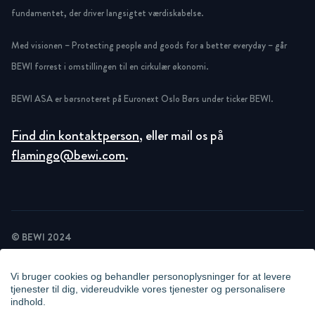
fundamentet, der driver langsigtet værdiskabelse.
Med visionen – Protecting people and goods for a better everyday – går
BEWI forrest i omstillingen til en cirkulær økonomi.
BEWI ASA er børsnoteret på Euronext Oslo Børs under ticker BEWI.
Find din kontaktperson
, eller mail os på
flamingo@bewi.com
.
© BEWI 2024
PRIVACY POLICY
COOKIE STATEMENT
Vi bruger cookies og behandler personoplysninger for at levere
NEWSLETTER PRIVACY POLICY
tjenester til dig, videreudvikle vores tjenester og personalisere
VIDEO SURVEILLANCE STATEMENT
indhold.