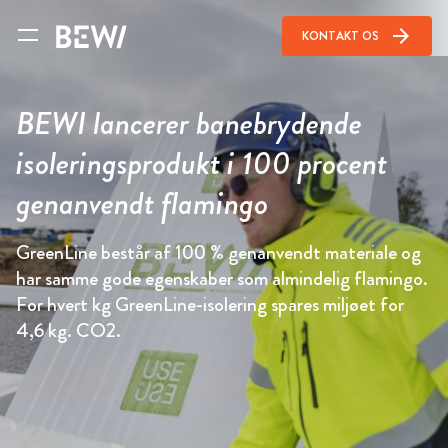
arrow_forward
KONTAKT OS
BEWI lancerer banebrydende
isoleringsprodukt i 100 procent
genanvendt flamingo
GreenLine består af 100 % genanvendt materiale og
har samme gode egenskaber som almindelig flamingo.
For hvert kg GreenLine-isolering spares miljøet for
4,6 kg. CO2.