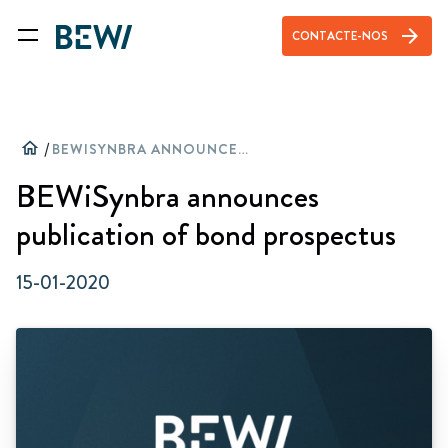
arrow_forward
CONTACTE-NOS
home
/
BEWISYNBRA ANNOUNCES PUBLICATION OF BOND PROSPECTUS
BEWiSynbra announces
publication of bond prospectus
15-01-2020