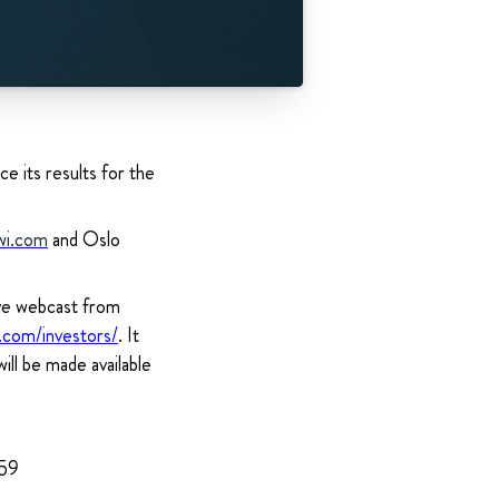
e its results for the
wi.com
and Oslo
ive webcast from
com/investors/
. It
ill be made available
959