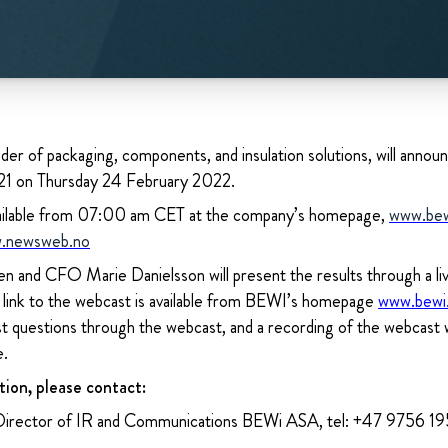
der of packaging, components, and insulation solutions, will announc
021 on Thursday 24 February 2022.
 available from 07:00 am CET at the company’s homepage,
www.be
.newsweb.no
 and CFO Marie Danielsson will present the results through a l
ink to the webcast is available from BEWI’s homepage
www.bewi.
ost questions through the webcast, and a recording of the webcast w
e.
tion, please contact:
Director of IR and Communications BEWi ASA, tel: +47 9756 1