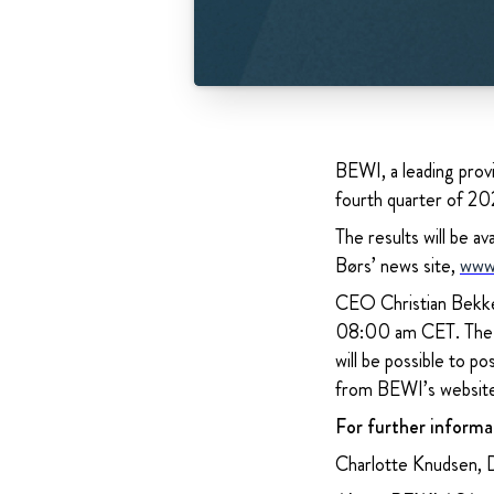
BEWI, a leading provi
fourth quarter of 2
The results will be
Børs’ news site,
www
CEO Christian Bekken
08:00 am CET. The l
will be possible to p
from BEWI’s websit
For further informa
Charlotte Knudsen, 