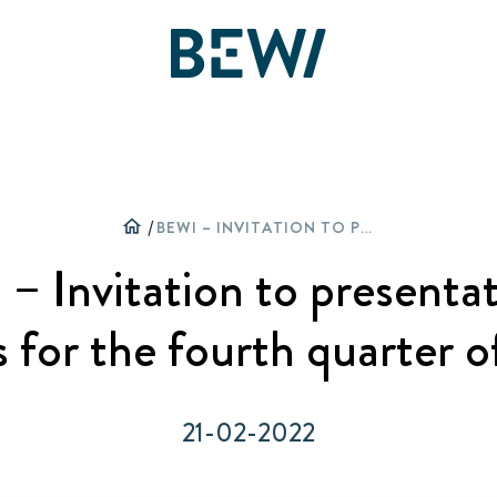
Soluções & Indústrias
Visão Geral
Visão Geral
Visão Geral
home
/
BEWI – INVITATION TO PRESENTATION OF RESULTS FOR THE FOURTH QUARTER OF 2021
Acções
Artigos & Histórias
Grupo BEWI
– Invitation to presentat
DESCUBRA BEWI
Relatórios & Apresentações
Comunicados de imprensa
A BEWI Plastimar
s for the fourth quarter 
Construção
Informações Financeiras
Galeria de imagens
História
21-02-2022
Embalagem
Gestão Corporativa
Compliance