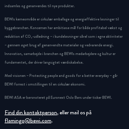
indsamles og genanvendes til nye produkter.
BEWIs kerneområde er cirkulær emballage og energieffektive løsninger til
byggebranchen. Koncernen har ambitiøse mål for både profitabel vækst og
reduktion af CO₂-udledning – i kundeløsninger såvel som i egne aktiviteter
– gennem øget brug af genanvendte materialer og vedvarende energi.
Innovation, samarbejde i branchen og BEWIs medarbejdere og kultur er
fundamentet, der driver langsigtet værdiskabelse.
Med visionen – Protecting people and goods for a better everyday – går
BEWI forrest i omstillingen til en cirkulær økonomi.
BEWI ASA er børsnoteret på Euronext Oslo Børs under ticker BEWI.
Find din kontaktperson
, eller mail os på
flamingo@bewi.com
.