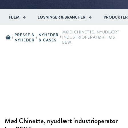
HJEM
LØSNINGER & BRANCHER
PRODUKTER
MØD CHINETTE, NYUDLÆRT
PRESSE &
NYHEDER
home
/
/
/
INDUSTRIOPERATØR HOS
NYHEDER
& CASES
BEWI
Mød Chinette, nyudlært industrioperatør