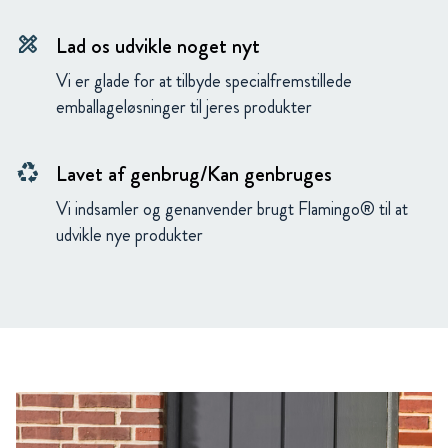
Lad os udvikle noget nyt
design_services
Vi er glade for at tilbyde specialfremstillede
emballageløsninger til jeres produkter
Lavet af genbrug/Kan genbruges
recycling
Vi indsamler og genanvender brugt Flamingo® til at
udvikle nye produkter