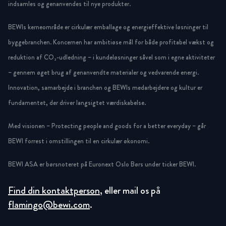
indsamles og genanvendes til nye produkter.
BEWIs kerneområde er cirkulær emballage og energieffektive løsninger til
byggebranchen. Koncernen har ambitiøse mål for både profitabel vækst og
reduktion af CO₂-udledning – i kundeløsninger såvel som i egne aktiviteter
– gennem øget brug af genanvendte materialer og vedvarende energi.
Innovation, samarbejde i branchen og BEWIs medarbejdere og kultur er
fundamentet, der driver langsigtet værdiskabelse.
Med visionen – Protecting people and goods for a better everyday – går
BEWI forrest i omstillingen til en cirkulær økonomi.
BEWI ASA er børsnoteret på Euronext Oslo Børs under ticker BEWI.
Find din kontaktperson
, eller mail os på
flamingo@bewi.com
.