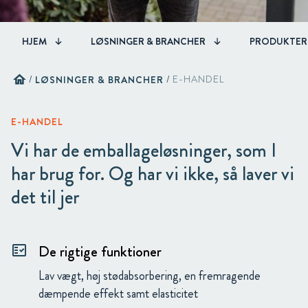
HJEM
LØSNINGER & BRANCHER
PRODUKTER
home
/
LØSNINGER & BRANCHER
/
E-HANDEL
E-HANDEL
Vi har de emballageløsninger, som I
har brug for. Og har vi ikke, så laver vi
det til jer
De rigtige funktioner
fact_check
Lav vægt, høj stødabsorbering, en fremragende
dæmpende effekt samt elasticitet