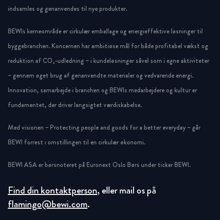
indsamles og genanvendes til nye produkter.
BEWIs kerneområde er cirkulær emballage og energieffektive løsninger til
byggebranchen. Koncernen har ambitiøse mål for både profitabel vækst og
reduktion af CO₂-udledning – i kundeløsninger såvel som i egne aktiviteter
– gennem øget brug af genanvendte materialer og vedvarende energi.
Innovation, samarbejde i branchen og BEWIs medarbejdere og kultur er
fundamentet, der driver langsigtet værdiskabelse.
Med visionen – Protecting people and goods for a better everyday – går
BEWI forrest i omstillingen til en cirkulær økonomi.
BEWI ASA er børsnoteret på Euronext Oslo Børs under ticker BEWI.
Find din kontaktperson
, eller mail os på
flamingo@bewi.com
.