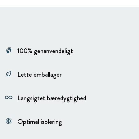
100% genanvendeligt
wifi_protected_setup
Lette emballager
eco
Langsigtet bæredygtighed
all_inclusive
Optimal isolering
ac_unit