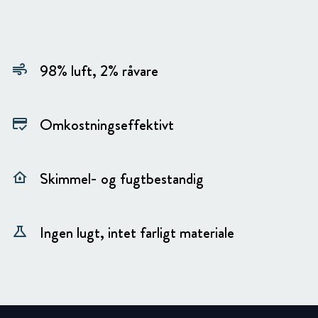
98% luft, 2% råvare
air
Omkostningseffektivt
credit_score
Skimmel- og fugtbestandig
water_damage
Ingen lugt, intet farligt materiale
science