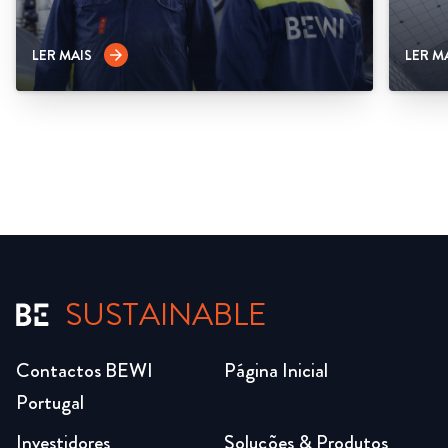
LER MAIS
LER M
arrow_forward
SUSTAINABLE
Contactos BEWI
Página Inicial
Portugal
Investidores
Soluções & Produtos