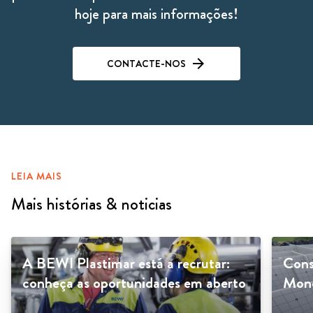
hoje para mais informações!
CONTACTE-NOS
LEIA MAIS
Mais histórias & noticias
A BEWI Plastimar está a recrutar:
Cons
conheça as oportunidades em aberto
Mono