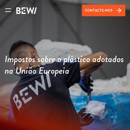
arrow_forward
CONTACTE-NOS
Impostos sobre o plástico adotados
na União Europeia