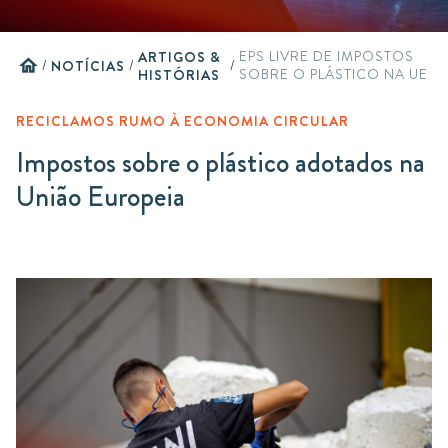
ARTIGOS &
EPS LIVRE DE IMPOSTOS
home
/
NOTÍCIAS
/
/
HISTÓRIAS
SOBRE O PLÁSTICO NA UE
RECICLAMOS RUMO À ECONOMIA CIRCULAR
Impostos sobre o plástico adotados na
União Europeia