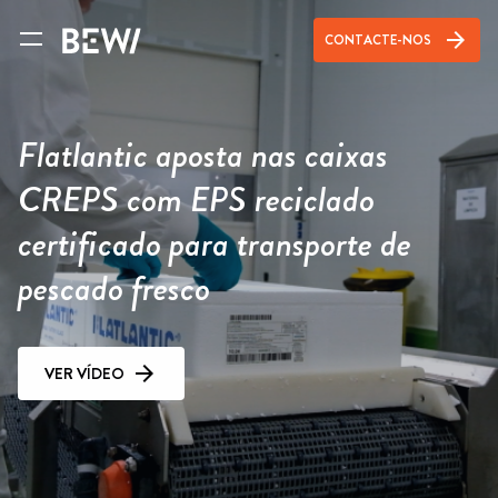
arrow_forward
CONTACTE-NOS
Flatlantic aposta nas caixas
CREPS com EPS reciclado
certificado para transporte de
pescado fresco
VER VÍDEO