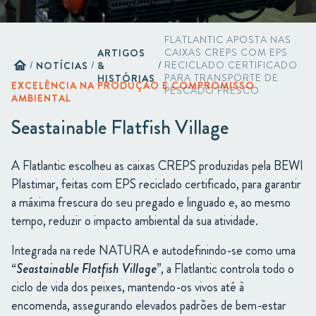
FLATLANTIC APOSTA NAS
ARTIGOS
CAIXAS CREPS COM EPS
home
/
NOTÍCIAS
/
&
/
RECICLADO CERTIFICADO
HISTÓRIAS
PARA TRANSPORTE DE
EXCELÊNCIA NA PRODUÇÃO E COMPROMISSO
PESCADO FRESCO
AMBIENTAL
Seastainable Flatfish Village
A Flatlantic escolheu as caixas CREPS produzidas pela BEWI
Plastimar, feitas com EPS reciclado certificado, para garantir
a máxima frescura do seu pregado e linguado e, ao mesmo
tempo, reduzir o impacto ambiental da sua atividade.
Integrada na rede NATURA e autodefinindo-se como uma
“Seastainable Flatfish Village”
, a Flatlantic controla todo o
ciclo de vida dos peixes, mantendo-os vivos até à
encomenda, assegurando elevados padrões de bem-estar