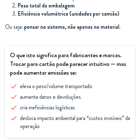
Peso total da embalagem
Eficiência volumétrica (unidades por camião)
Ou seja:
pensar no sistema, não apenas no material
.
O que isto significa para fabricantes e marcas.
Trocar para cartão pode parecer intuitivo — mas
pode aumentar emissões se:
eleva o peso/volume transportado
check
aumenta danos e devoluções
check
cria ineficiências logísticas
check
desloca impacto ambiental para “custos invisíveis” da
check
operação