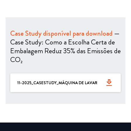
Case Study disponível para download
—
Case Study: Como a Escolha Certa de
Embalagem Reduz 35% das Emissões de
CO₂
get_app
11-2025_CASESTUDY_MÁQUINA DE LAVAR