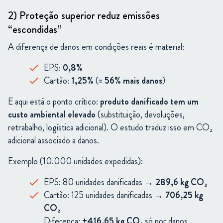
2) Proteção superior reduz emissões
“escondidas”
A diferença de danos em condições reais é material:
EPS:
0,8%
Cartão:
1,25%
(≈
56% mais danos
)
E aqui está o ponto crítico:
produto danificado tem um
custo ambiental elevado
(substituição, devoluções,
retrabalho, logística adicional). O estudo traduz isso em CO₂
adicional associado a danos.
Exemplo (10.000 unidades expedidas):
EPS: 80 unidades danificadas →
289,6 kg CO₂
Cartão: 125 unidades danificadas →
706,25 kg
CO₂
Diferença:
+416,65 kg CO₂
só por danos.