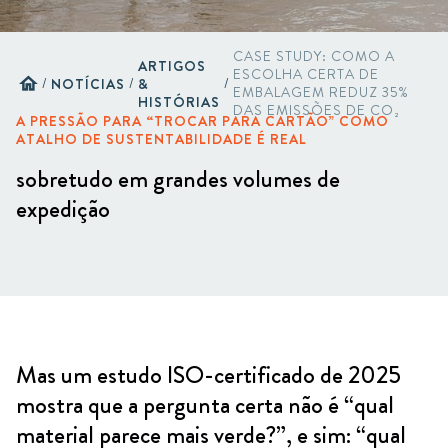
CASE STUDY: COMO A
ARTIGOS
ESCOLHA CERTA DE
home
/
NOTÍCIAS
/
&
/
EMBALAGEM REDUZ 35%
HISTÓRIAS
DAS EMISSÕES DE CO₂
A PRESSÃO PARA “TROCAR PARA CARTÃO” COMO
ATALHO DE SUSTENTABILIDADE É REAL
sobretudo em grandes volumes de
expedição
Mas um estudo ISO-certificado de 2025
mostra que a pergunta certa não é “qual
material parece mais verde?”, e sim: “qual