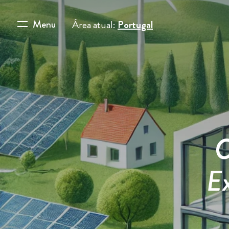
Menu
Área atual:
Portugal
C
E