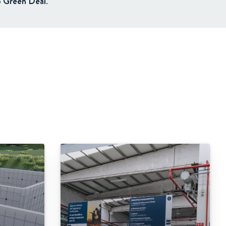
o
Green
Deal
.