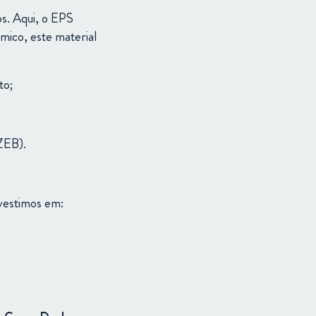
os. Aqui, o EPS
mico, este material
to;
ZEB).
vestimos
em: