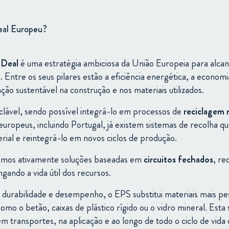
eal
Europeu?
n
Deal
é
uma
estratégia
ambiciosa
da
União
Europeia
para
alca
.
Entre
os
seus
pilares
estão
a
eficiência
energética,
a
econom
ação
sustentável
na
construção
e
nos
materiais
utilizados.
clável,
sendo
possível
integrá-
lo
em
processos
de
reciclagem
europeus,
incluindo
Portugal,
já
existem
sistemas
de
recolha
q
rial
e
reintegrá-
lo
em
novos
ciclos
de
produção.
emos
ativamente
soluções
baseadas
em
circuitos
fechados
,
re
ongando
a
vida
útil
dos
recursos.
,
durabilidade
e
desempenho,
o
EPS
substitui
materiais
mais
pe
como
o
betão, caixas de plástico rígido
ou
o
vidro
mineral.
Esta
em
transportes,
na
aplicação
e
ao
longo
de
todo
o
ciclo
de
vida