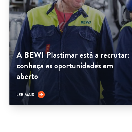
A BEWI Plastimar está a recrutar:
conheça as oportunidades em
aberto
LER MAIS
arrow_forward