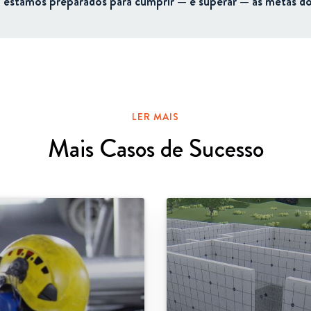
,
estamos
preparados
para
cumprir —
e
superar —
as
metas
d
LER MAIS
Mais Casos de Sucesso