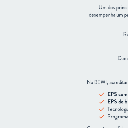
Um dos princip
desempenha um pape
Re
Cump
Na
BEWI,
acredit
EPS
co
EPS
de
b
Tecnologi
Program