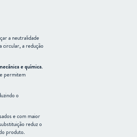
nçar
a
neutralidade
ia
circular,
a
redução
mecânica
e
química
.
ue
permitem
duzindo
o
sados
e
com
maior
substituição
reduz
o
do
produto.