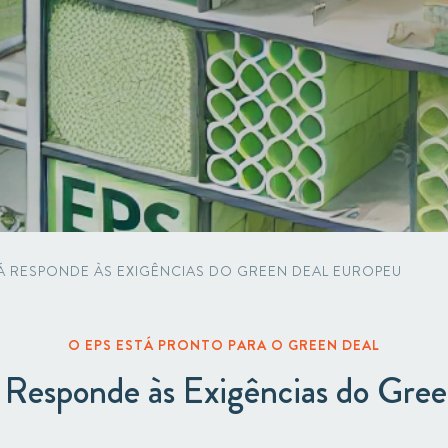
Circular
Acquisitions & investments
Board & Management
RAW
Á RESPONDE ÀS EXIGÊNCIAS DO GREEN DEAL EUROPEU
O EPS ESTÁ PRONTO PARA O GREEN DEAL
Responde às Exigências do Gre