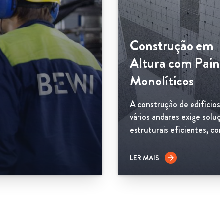
Construção em
Altura com Pain
Monolíticos
A construção de edifício
vários andares exige solu
estruturais eficientes, co
LER MAIS
arrow_forward