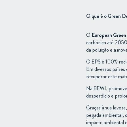
O
que
é
o
Green
D
O
European
Gree
carbónica
até
2050
da
poluição
e
a
inov
O
EPS
é
100%
reci
Em
diversos
países
recuperar
este
mate
Na
BEWI,
promov
desperdício
e
prol
Graças
à
sua
leveza
pegada
ambiental,
impacto
ambiental