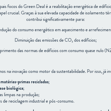
ais focos do Green Deal é a reabilitação energética de edifíci
l crucial. Graças à sua elevada capacidade de isolamento tér
contribui significativamente para:
dução do consumo energético em aquecimento e arrefecimen
Diminuição das emissões de CO₂ dos edifícios;
rimento das normas de edifícios com consumo quase nulo (N
amos
na
inovação
como
motor
da
sustentabilidade.
Por
isso,
já
in
m
matérias-
primas
recicladas
;
ase
biológica
;
as
limpas
na
produção;
as
de
reciclagem
industrial
e
pós-
consumo.