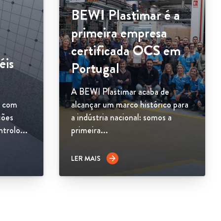
BEWI Plastimar é a
primeira empresa
certificada OCS em
éis
Portugal
A BEWI Plastimar acaba de
s com
alcançar um marco histórico para
ções
a indústria nacional: somos a
ntrolo...
primeira...
LER MAIS
arrow_forward