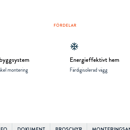
FÖRDELAR
ac_unit
 byggsystem
Energieffektivt hem
nkel montering
Färdigisolerad vägg
DEO
DOKUMENT
BROSCHYR
MONTERINGSA