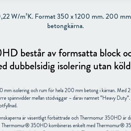
0,22 W/m²K. Format 350 x 1200 mm. 200 m
betongkärna.
består av formsatta block och
d dubbelsidig isolering utan köl
150 mm isolering och rum för hela 200 mm betong i kärnan. Me
törre spännvidder mellan stödväggar – därav namnet ”Heavy Duty”
tfyllnad.
genskaperna är väsentligt förbättrade och Thermomur 350HD är dä
täder. Thermomur® 350HD kombineras enkelt med Thermomur® 3