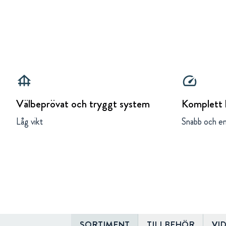
foundation
speed
Välbeprövat och tryggt system
Komplett
Låg vikt
Snabb och e
SORTIMENT
TILLBEHÖR
VI