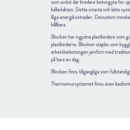
som avslut där bredare betongyta för up
källarlukten. Detta smarta och lätta sys
låga energikostnader. Dessutom minska
hållbara.
Blocken har ingjutna plastbindare som gö
plastbindarna. Blocken staplas som byg
arbetsbelastningen jämfört med tradition
på bara en dag.
Blocken finns tillgängliga som fullstä
Thermomursystemet finns även bedöm