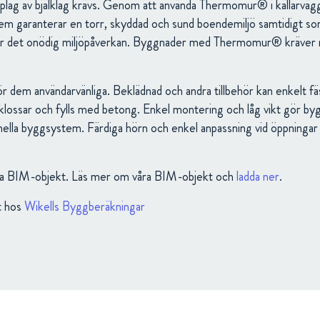
plag av bjälklag krävs. Genom att använda Thermomur® i källarvägga
tem garanterar en torr, skyddad och sund boendemiljö samtidigt som
r det onödig miljöpåverkan. Byggnader med Thermomur® kräver mi
r dem användarvänliga. Beklädnad och andra tillbehör kan enkelt fäs
gklossar och fylls med betong. Enkel montering och låg vikt gör b
ella byggsystem. Färdiga hörn och enkel anpassning vid öppningar g
ndiga BIM-objekt. Läs mer om våra BIM-objekt och
ladda ner
.
t hos
Wikells Byggberäkningar