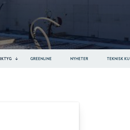
RKTYG
GREENLINE
NYHETER
TEKNISK K