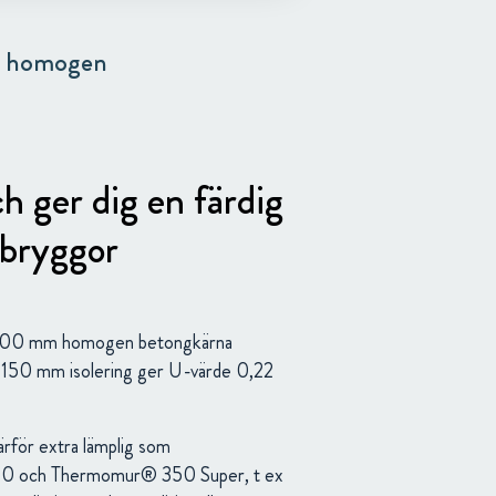
m homogen
 ger dig en färdig
dbryggor
d 200 mm homogen betongkärna
. 150 mm isolering ger U-värde 0,22
rför extra lämplig som
50 och Thermomur® 350 Super, t ex