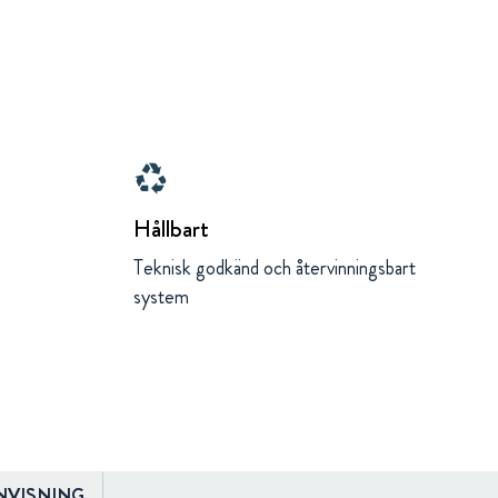
recycling
Hållbart
Teknisk godkänd och återvinningsbart
system
NVISNING