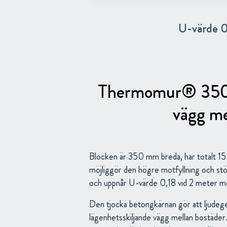
U-värde 
Thermomur® 350HD 
vägg me
Blocken är 350 mm breda, har totalt 
möjliggör den högre motfyllning och s
och uppnår U-värde 0,18 vid 2 meter mo
Den tjocka betongkärnan gör att ljude
lägenhetsskiljande vägg mellan bos