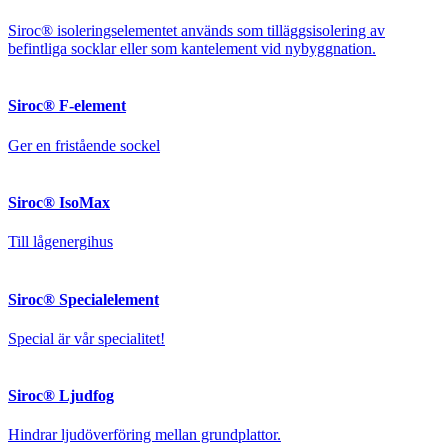
Siroc® isoleringselementet används som tilläggsisolering av
befintliga socklar eller som kantelement vid nybyggnation.
Siroc® F-element
Ger en fristående sockel
Siroc® IsoMax
Till lågenergihus
Siroc® Specialelement
Special är vår specialitet!
Siroc® Ljudfog
Hindrar ljudöverföring mellan grundplattor.