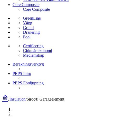
Core Composite
Core Composite
GreenLine
Vägg
Grund
Dränering
Pool
Certificering
Cirkulär ekonomi
Medlemskap
Beräkningsverktyg
PEPS Intro
PEPS Fördjupning
home
/
Insulation
/
Siroc® Garageelement