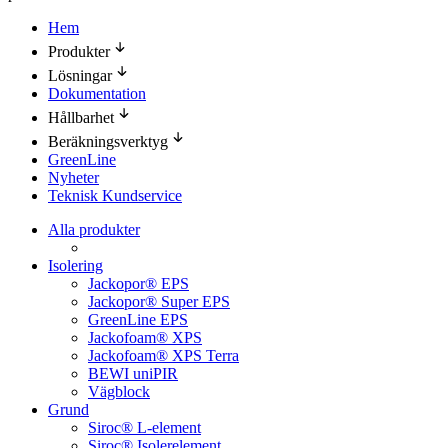
Hem
Produkter
Lösningar
Dokumentation
Hållbarhet
Beräkningsverktyg
GreenLine
Nyheter
Teknisk Kundservice
Alla produkter
Isolering
Jackopor® EPS
Jackopor® Super EPS
GreenLine EPS
Jackofoam® XPS
Jackofoam® XPS Terra
BEWI uniPIR
Vägblock
Grund
Siroc® L-element
Siroc® Isolerelement