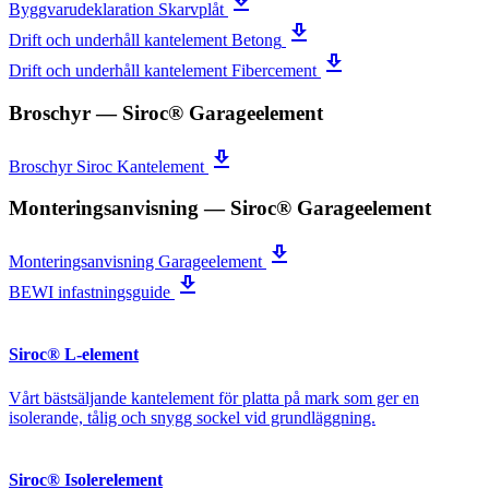
get_app
Byggvarudeklaration Skarvplåt
get_app
Drift och underhåll kantelement Betong
get_app
Drift och underhåll kantelement Fibercement
Broschyr
— Siroc® Garageelement
get_app
Broschyr Siroc Kantelement
Monteringsanvisning
— Siroc® Garageelement
get_app
Monteringsanvisning Garageelement
get_app
BEWI infastningsguide
Siroc® L-element
Vårt bästsäljande kantelement för platta på mark som ger en
isolerande, tålig och snygg sockel vid grundläggning.
Siroc® Isolerelement