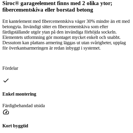
Siroc® garageelement finns med 2 olika ytor;
fibercementskiva eller borstad betong
Ett kantelement med fibercementskiva väger 30% mindre än ett med
betongyta. Invändigt sitter en fibercementskiva som efter
färdigställande utgör ytan på den invändiga förhöjda sockeln.
Elementets utformning gör montaget mycket enkelt och snabbt.
Dessutom kan plattans armering läggas ut utan svårigheter, upplag
för överkantsarmeringen är redan inbyggt i systemet.
Fördelar
checkbox
Enkel montering
Färdigbehandad utsida
speed
Kort byggtid