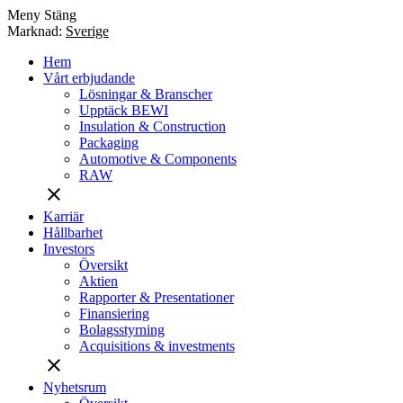
Meny
Stäng
Marknad:
Sverige
Hem
Vårt erbjudande
Lösningar & Branscher
Upptäck BEWI
Insulation & Construction
Packaging
Automotive & Components
RAW
close
Karriär
Hållbarhet
Investors
Översikt
Aktien
Rapporter & Presentationer
Finansiering
Bolagsstyrning
Acquisitions & investments
close
Nyhetsrum