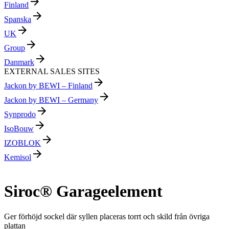
arrow_forward
Finland
arrow_forward
Spanska
arrow_forward
UK
arrow_forward
Group
arrow_forward
Danmark
EXTERNAL SALES SITES
arrow_forward
Jackon by BEWI – Finland
arrow_forward
Jackon by BEWI – Germany
arrow_forward
Synprodo
arrow_forward
IsoBouw
arrow_forward
IZOBLOK
arrow_forward
Kemisol
Siroc® Garageelement
Ger förhöjd sockel där syllen placeras torrt och skild från övriga
plattan