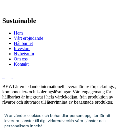
Sustainable
Hem
Vårt erbjudande
Hållbarhet
Investors
Nyhetsrum
Om oss
Kontakt
BEWI är en ledande internationell leverantör av förpacknings-,
komponenter- och isoleringslösningar. Vårt engagemang för
hållbarhet är integrerat i hela värdekedjan, från produktion av
råvaror och slutvaror till återvinning av begagnade produkter.
Guidad av vår vision att skydda människor och varor för en bättre
vardag leder vi förändringen mot en cirkulär ekonomi.
Vi använder cookies och behandlar personuppgifter för att
leverera tjänster till dig, vidareutveckla våra tjänster och
Hitta din kontakt
personalisera innehåll.