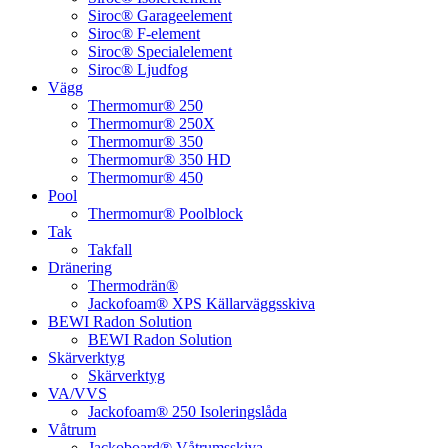
Siroc® Garageelement
Siroc® F-element
Siroc® Specialelement
Siroc® Ljudfog
Vägg
Thermomur® 250
Thermomur® 250X
Thermomur® 350
Thermomur® 350 HD
Thermomur® 450
Pool
Thermomur® Poolblock
Tak
Takfall
Dränering
Thermodrän®
Jackofoam® XPS Källarväggsskiva
BEWI Radon Solution
BEWI Radon Solution
Skärverktyg
Skärverktyg
VA/VVS
Jackofoam® 250 Isoleringslåda
Våtrum
Jackoboard® Våtrumsskiva