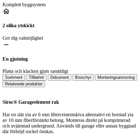
Komplett byggsystem
home
2 olika ytskickt
Ger dig valmöjlighet
remove
En gjutning
Platta och klacken gjuts samtidigt
Sortiment
Tillbehör
Dokument
Broschyr
Monteringsanvisning
Relaterede produkter
Siroc® Garageelement rak
Har en slät yta av 6 mm fibercementskiva alternativt en borstad yta
av 10 mm fiberförstärkt betong. Monteras direkt på komprimerad
och avjämnad undergrund. Används till garage eller annan byggnad
där förhöjd sockel önskas.