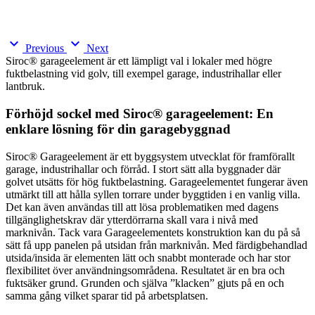
expand_more
expand_more
Previous
Next
Siroc® garageelement är ett lämpligt val i lokaler med högre
fuktbelastning vid golv, till exempel garage, industrihallar eller
lantbruk.
Förhöjd sockel med Siroc® garageelement: En
enklare lösning för din garagebyggnad
Siroc® Garageelement är ett byggsystem utvecklat för framförallt
garage, industrihallar och förråd. I stort sätt alla byggnader där
golvet utsätts för hög fuktbelastning. Garageelementet fungerar även
utmärkt till att hålla syllen torrare under byggtiden i en vanlig villa.
Det kan även användas till att lösa problematiken med dagens
tillgänglighetskrav där ytterdörrarna skall vara i nivå med
marknivån. Tack vara Garageelementets konstruktion kan du på så
sätt få upp panelen på utsidan från marknivån. Med färdigbehandlad
utsida/insida är elementen lätt och snabbt monterade och har stor
flexibilitet över användningsområdena. Resultatet är en bra och
fuktsäker grund. Grunden och själva ”klacken” gjuts på en och
samma gång vilket sparar tid på arbetsplatsen.