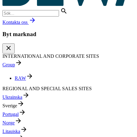
search
arrow_forward
Kontakta oss
Byt marknad
close
INTERNATIONAL AND CORPORATE SITES
arrow_forward
Group
arrow_forward
RAW
REGIONAL AND SPECIAL SALES SITES
arrow_forward
Ukrainska
arrow_forward
Sverige
arrow_forward
Portugal
arrow_forward
Norge
arrow_forward
Litauiska