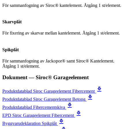
För sammanfogning av Siroc® kantelement. Åtgång 1 st/element.
Skarvplåt
För fixering av skarvar mellan kantelement. Åtgång 1 st/element.
Spikplåt
För sammanfogning av Jackopor® samt Siroc® Kantelement.
Åtgång 1 st/element.
Dokument
— Siroc® Garageelement
get_app
Produktdatablad Siroc Garageelement Fibercement
get_app
Produktdatablad Siroc Garageelement Betong
get_app
Produktdatablad Fibercementskiva
get_app
EPD Siroc Garageelement Fibercement
get_app
Byggvarudeklaration Spikplåt