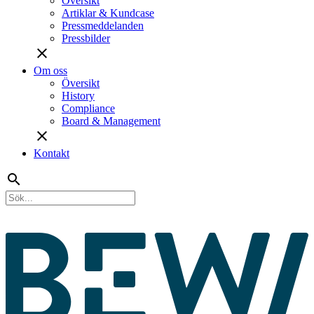
Översikt
Artiklar & Kundcase
Pressmeddelanden
Pressbilder
close
Om oss
Översikt
History
Compliance
Board & Management
close
Kontakt
search