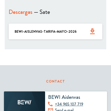
Descargas
— Sate
get_app
BEWI-AISLENVAS-TARIFA-MAYO-2026
CONTACT
BEWI Aislenvas
+34 965 107 719
Send e-mail