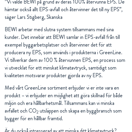
”Vi valde BEWI på grund av deras 100% återvunna EPS. De
hämtar också allt EPS-avfall och återvinner det till ny EPS”,
säger Lars Stigberg, Skanska
BEWI arbetar med slutna system tillsammans med sina
kunder. Det innebär att BEWI samlar in EPS-avfall från till
exempel byggarbetsplatser och återvinner det för att
producera ny EPS, som används i produkterna i GreenLine.
Vi tillverkar dem av 100 % återvunnen EPS, en process som
vi utvecklat för ett minskat klimatavtryck, samtidigt som
kvaliteten motsvarar produkter gjorda av ny EPS.
Med vårt GreenLine sortiment erbjuder vi er inte vara en
produkt – vi erbjuder en möjlighet att göra skillnad för både
miljön och era hållbarhetsmål. Tillsammans kan vi minska
avfallet och CO
utsläppen och skapa en byggbransch som
2
bygger för en hållbar framtid.
Är du också intresserad av att minska ditt klimatavtryck?