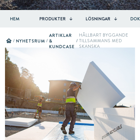
HEM
PRODUKTER
LÖSNINGAR
DOK
ARTIKLAR
HÅLLBART BYGGANDE
home
/
NYHETSRUM
/
&
/
TILLSAMMANS MED
KUNDCASE
SKANSKA