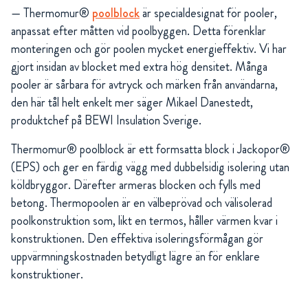
— Thermomur®
poolblock
är specialdesignat för pooler,
anpassat efter måtten vid poolbyggen. Detta förenklar
monteringen och gör poolen mycket energieffektiv. Vi har
gjort insidan av blocket med extra hög densitet. Många
pooler är sårbara för avtryck och märken från användarna,
den här tål helt enkelt mer säger Mikael Danestedt,
produktchef på BEWI Insulation Sverige.
Thermomur® poolblock är ett formsatta block i Jackopor®
(EPS) och ger en färdig vägg med dubbelsidig isolering utan
köldbryggor. Därefter armeras blocken och fylls med
betong. Thermopoolen är en välbeprövad och välisolerad
poolkonstruktion som, likt en termos, håller värmen kvar i
konstruktionen. Den effektiva isoleringsförmågan gör
uppvärmningskostnaden betydligt lägre än för enklare
konstruktioner.