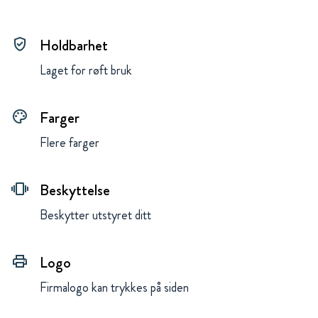
Holdbarhet
gpp_good
Laget for røft bruk
Farger
palette
Flere farger
Beskyttelse
vibration
Beskytter utstyret ditt
Logo
print
Firmalogo kan trykkes på siden