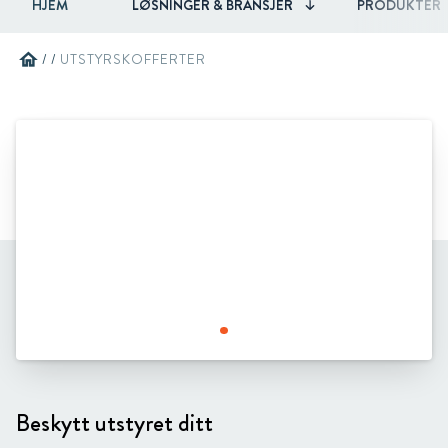
HJEM
LØSNINGER & BRANSJER
PRODUKTER
home
/
/
UTSTYRSKOFFERTER
Beskytt utstyret ditt