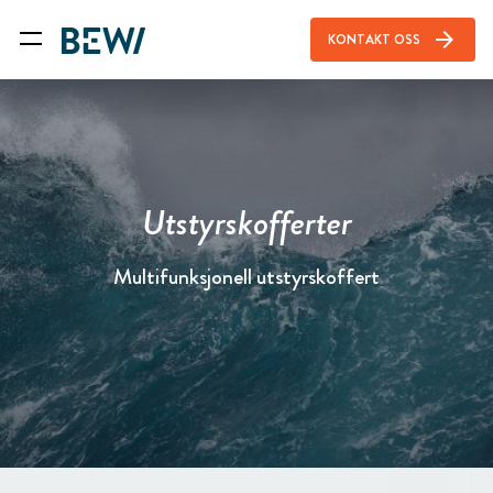
arrow_forward
KONTAKT OSS
Utstyrskofferter
Multifunksjonell utstyrskoffert