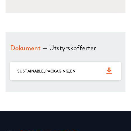
Dokument
— Utstyrskofferter
get_app
SUSTAINABLE_PACKAGING_EN