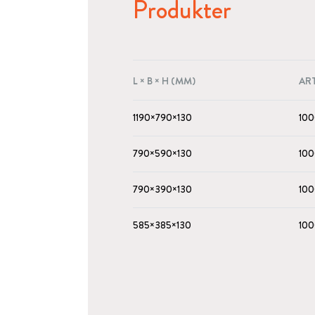
Produkter
L × B × H (MM)
AR
1190×790×130
100
790×590×130
100
790×390×130
100
585×385×130
100