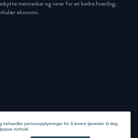
beskytte mennesker og varer for en bedre hverdag,
sirkulær økonomi.
g behandler personopplysninger for å levere tjenester til deg,
ilpasse innhold.
ICY
VIDEO SURVEILLANCE STATEMENT
WHISTLEBLOWING