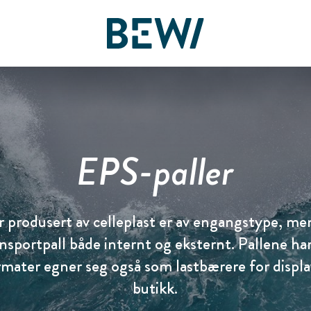
Løsninger & Bransjer
Oversikt
Oversikt
Oversikt
EPS-paller
Aksjen
Nyheter & Historier
BEWI Group
OPPDAG BEWI
Rapporter & Presentasjoner
Pressemeldinger
History
 produsert av celleplast er av engangstype, me
Insulation & Construction
Finansiering
Bildegalleri
Compliance
sportpall både internt og eksternt. Pallene har
rmater egner seg også som lastbærere for displa
Packaging
Eierstyring & Selskapsledelse
Board & Management
butikk.