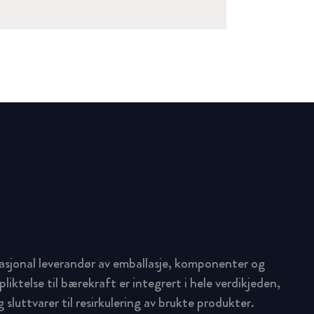
asjonal leverandør av emballasje, komponenter og
pliktelse til bærekraft er integrert i hele verdikjeden,
 sluttvarer til resirkulering av brukte produkter.