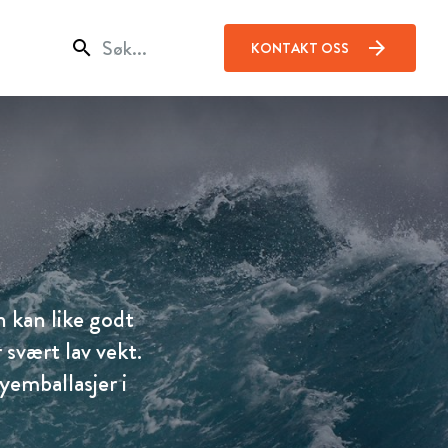
search
arrow_forward
KONTAKT OSS
n kan like godt
 svært lav vekt.
yemballasjer i