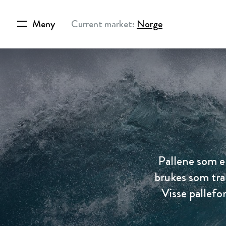
Meny
Current market:
Norge
Pallene som er
brukes som tran
Visse pallefo