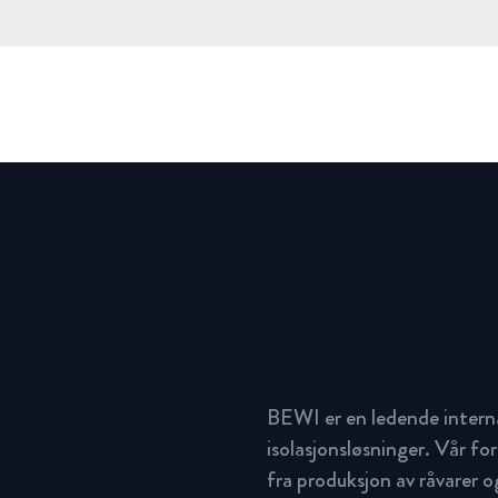
BEWI er en ledende intern
isolasjonsløsninger. Vår for
fra produksjon av råvarer og