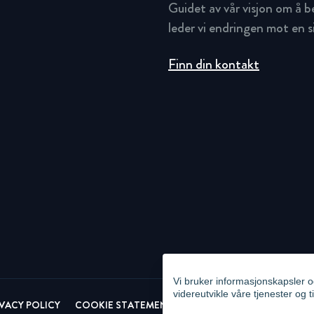
Guidet av vår visjon om å 
leder vi endringen mot en 
Finn din kontakt
Vi bruker informasjonskapsler o
videreutvikle våre tjenester og t
IVACY POLICY
COOKIE STATEMENT
NEWSLETTER PRIVACY POL