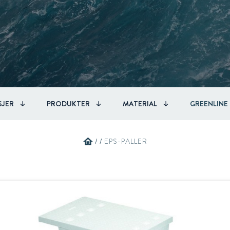
Circular
Acquisitions & investments
Automotive & Components
RAW
SJER
PRODUKTER
MATERIAL
GREENLINE
home
/
/
EPS-PALLER