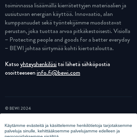
toiminnassa lisäämällä kierrätettyjen materiaalien ja
uusiutuvan energian käyttöä. Innovaatio, alan
kumppanuudet sekä työntekijämme muodostavat
perustan, joka tuottaa arvoa pitkäkestoisesti. Visiolla
– Protecting people and goods for a better everyday
– BEWI johtaa siirtymää kohti kiertotaloutta.
Katso
yhteyshenkilösi
tai lähetä sähköpostia
osoitteeseen
info.fi@bewi.com
© BEWI 2024
TIETOSUOJASELOSTE
EVÄSTESELOSTE
Käytämme evästeitä ja käsittelemme henkilötietoja tarjotaksemme
UUTISKIRJEIDEN TIETOSUOJAKÄYTÄNTÖ
palveluja sinulle, kehittääksemme palvelujamme edelleen ja
KAMERAVALVONTAILMOITUS
personoidaksemme sisältöä.