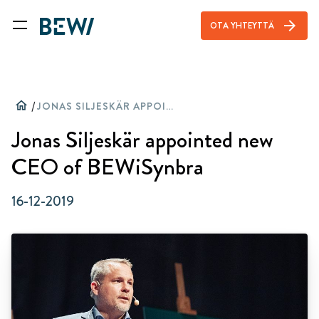
arrow_forward
OTA YHTEYTTÄ
home
/
JONAS SILJESKÄR APPOINTED NEW CEO OF BEWISYNBRA
Jonas Siljeskär appointed new
CEO of BEWiSynbra
16-12-2019