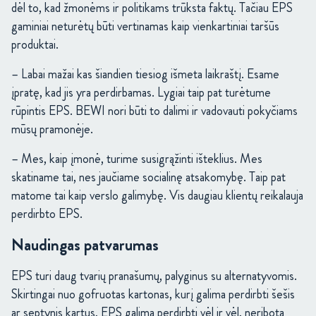
dėl to, kad žmonėms ir politikams trūksta faktų. Tačiau EPS
gaminiai neturėtų būti vertinamas kaip vienkartiniai taršūs
produktai.
– Labai mažai kas šiandien tiesiog išmeta laikraštį. Esame
įpratę, kad jis yra perdirbamas. Lygiai taip pat turėtume
rūpintis EPS. BEWI nori būti to dalimi ir vadovauti pokyčiams
mūsų pramonėje.
– Mes, kaip įmonė, turime susigrąžinti išteklius. Mes
skatiname tai, nes jaučiame socialinę atsakomybę. Taip pat
matome tai kaip verslo galimybę. Vis daugiau klientų reikalauja
perdirbto EPS.
Naudingas patvarumas
EPS turi daug tvarių pranašumų, palyginus su alternatyvomis.
Skirtingai nuo gofruotas kartonas, kurį galima perdirbti šešis
ar septynis kartus, EPS galima perdirbti vėl ir vėl, neribotą