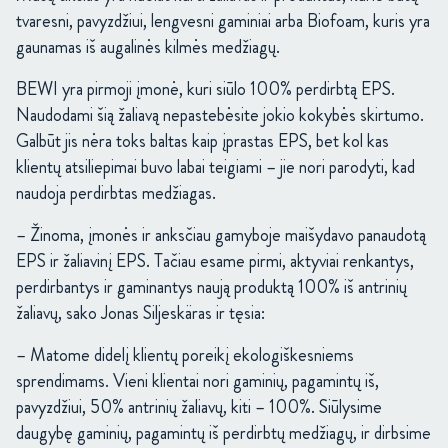
tvaresni, pavyzdžiui, lengvesni gaminiai arba Biofoam, kuris yra
gaunamas iš augalinės kilmės medžiagų.
BEWI yra pirmoji įmonė, kuri siūlo 100% perdirbtą EPS.
Naudodami šią žaliavą nepastebėsite jokio kokybės skirtumo.
Galbūt jis nėra toks baltas kaip įprastas EPS, bet kol kas
klientų atsiliepimai buvo labai teigiami – jie nori parodyti, kad
naudoja perdirbtas medžiagas.
– Žinoma, įmonės ir anksčiau gamyboje maišydavo panaudotą
EPS ir žaliavinį EPS. Tačiau esame pirmi, aktyviai renkantys,
perdirbantys ir gaminantys naują produktą 100% iš antrinių
žaliavų, sako Jonas Siljeskäras ir tęsia:
– Matome didelį klientų poreikį ekologiškesniems
sprendimams. Vieni klientai nori gaminių, pagamintų iš,
pavyzdžiui, 50% antrinių žaliavų, kiti – 100%. Siūlysime
daugybę gaminių, pagamintų iš perdirbtų medžiagų, ir dirbsime