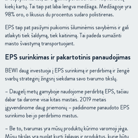
kiekį kartų. Tai taip pat labai lengva medžiaga. Medžiagoje yra
98% oro, o likusius du procentus sudaro polistirenas.
EPS taip pat pasižymi puikiomis šiluminėmis savybėmis ir gali
atlaikyti tiek šaldymą, tiek kaitinimą. Tai padeda sumažinti
maisto švaistymą transportuojant.
EPS surinkimas ir pakartotinis panaudojimas
BEWI daug investuoja į EPS surinkimą ir perdirbimą ir žengė
svarbų strateginį žingsnį siekdama savo tvarumo tikslų.
– Daugelį metų gamyboje naudojome perdirbtą EPS, tačiau
dabar tai darome visai kitais mastais. 2019 metais
įgyvendinome daug priemonių – padidinome panaudoto EPS
surinkimo bei jo perdirbimo mastus.
– Be to, tvarumas yra mūsų produktų kūrimo varomoji jėga.
Mūsų tikslas yra nuolat kurti žaliavas ir produktus, kurie būtų