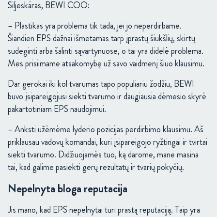
Siljeskäras, BEWI COO:
– Plastikas yra problema tik tada, jei jo neperdirbame.
Šiandien EPS dažnai išmetamas tarp įprastų šiukšlių, skirtų
sudeginti arba šalinti sąvartynuose, o tai yra didelė problema.
Mes prisiimame atsakomybę už savo vaidmenį šiuo klausimu.
Dar gerokai iki kol tvarumas tapo populiariu žodžiu, BEWI
buvo įsipareigojusi siekti tvarumo ir daugiausia dėmesio skyrė
pakartotiniam EPS naudojimui.
– Anksti užėmėme lyderio pozicijas perdirbimo klausimu. Aš
priklausau vadovų komandai, kuri įsipareigojo ryžtingai ir tvirtai
siekti tvarumo. Didžiuojamės tuo, ką darome, mane masina
tai, kad galime pasiekti gerų rezultatų ir tvarių pokyčių.
Nepelnyta bloga reputacija
Jis mano, kad EPS nepelnytai turi prastą reputaciją. Taip yra