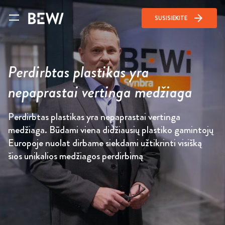
arrow_forward
SUSISIEKITE
Perdirbtas plastikas yra
nepaprastai vertinga medžiaga
Perdirbtas plastikas yra nepaprastai vertinga
medžiaga. Būdami viena didžiausių plastiko gamintojų
Europoje nuolat dirbame siekdami užtikrinti visišką
šios unikalios medžiagos perdirbimą