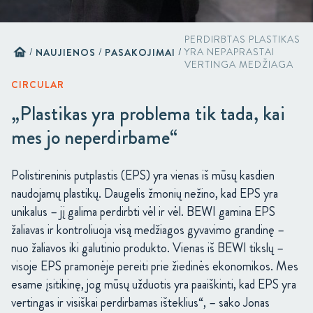
PERDIRBTAS PLASTIKAS
home
/
NAUJIENOS
/
PASAKOJIMAI
/
YRA NEPAPRASTAI
VERTINGA MEDŽIAGA
CIRCULAR
„Plastikas yra problema tik tada, kai
mes jo neperdirbame“
Polistireninis putplastis (EPS) yra vienas iš mūsų kasdien
naudojamų plastikų. Daugelis žmonių nežino, kad EPS yra
unikalus – jį galima perdirbti vėl ir vėl. BEWI gamina EPS
žaliavas ir kontroliuoja visą medžiagos gyvavimo grandinę –
nuo ​​žaliavos iki galutinio produkto. Vienas iš BEWI tikslų –
visoje EPS pramonėje pereiti prie žiedinės ekonomikos. Mes
esame įsitikinę, jog mūsų užduotis yra paaiškinti, kad EPS yra
vertingas ir visiškai perdirbamas išteklius“, – sako Jonas