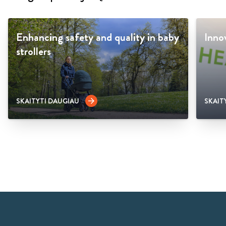
Enhancing safety and quality in baby
Inno
strollers
SKAITYTI DAUGIAU
SKAIT
arrow_forward