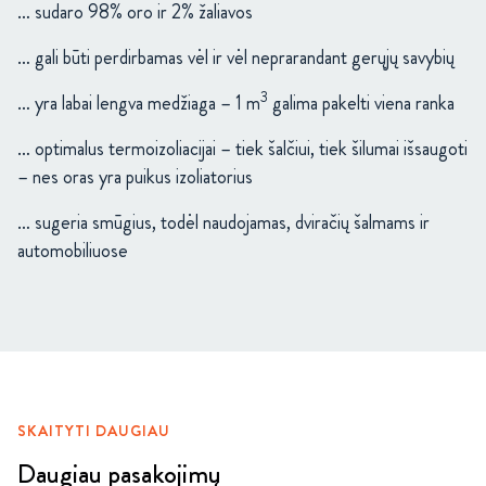
… sudaro 98% oro ir 2% žaliavos
… gali būti perdirbamas vėl ir vėl neprarandant gerųjų savybių
3
… yra labai lengva medžiaga – 1 m
galima pakelti viena ranka
… optimalus termoizoliacijai – tiek šalčiui, tiek šilumai išsaugoti
– nes oras yra puikus izoliatorius
… sugeria smūgius, todėl naudojamas, dviračių šalmams ir
automobiliuose
SKAITYTI DAUGIAU
Daugiau pasakojimų