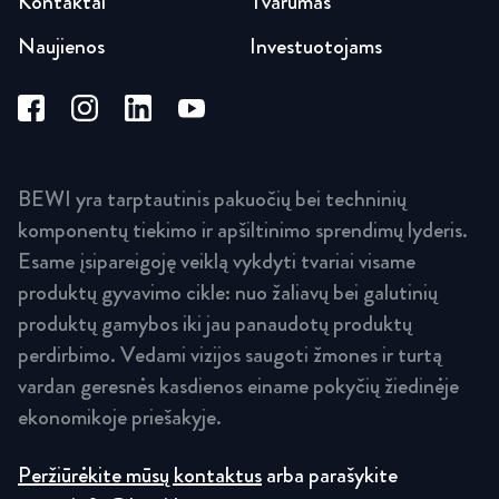
Kontaktai
Tvarumas
Naujienos
Investuotojams
BEWI yra tarptautinis pakuočių bei techninių
komponentų tiekimo ir apšiltinimo sprendimų lyderis.
Esame įsipareigoję veiklą vykdyti tvariai visame
produktų gyvavimo cikle: nuo žaliavų bei galutinių
produktų gamybos iki jau panaudotų produktų
perdirbimo. Vedami vizijos saugoti žmones ir turtą
vardan geresnės kasdienos einame pokyčių žiedinėje
ekonomikoje priešakyje.
Peržiūrėkite mūsų kontaktus
arba parašykite