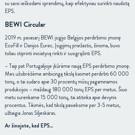
su savo ieškodami sprendimų, kaip efektyviau surinkti naudotą
EPS.
BEWI Circular
2019 m. pavasarį BEWI įsigijo Belgijos perdirbimo įmonę
EcoFill ir Danijos Eurec. Įsigijimų priežastis, žinoma, buvo
toliau stiprinti iniciatyvą rinkti ir susigrąžinti EPS.
– Taip pat Portugalijoje įkūrėme naują EPS perdirbimo įmonę.
Mes užsibrėžėme ambicingą tikslą kasmet perdirbti 60 000
tonų, o tai sudaro apie 30 procentų mūsų pagaminamos
produkcijos – maždaug 180 000 tonų EPS per metus. Šiuo
metu surenkame 15 000 tonų, tai atitinka apie devynis
procentus. Tikimės, kad tikslą pasieksime per 3-5 metus,
užbaigia Jonas Siljeskäras.
Ar žinojote, kad EPS…