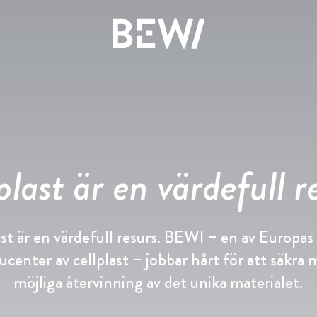
Lösningar & Branscher
Översikt
Översikt
Översikt
Aktien
Artiklar & Kundcase
History
plast är en värdefull r
UPPTÄCK BEWI
Rapporter & Presentationer
Pressmeddelanden
Compliance
st är en värdefull resurs. BEWI – en av Europas
Insulation & Construction
Finansiering
Pressbilder
Board & Management
ucenter av cellplast – jobbar hårt för att säkra 
möjliga återvinning av det unika materialet.
Packaging
Bolagsstyrning