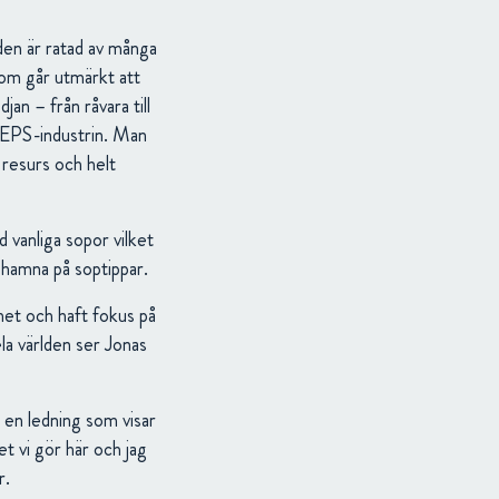
den är ratad av många
 som går utmärkt att
n – från råvara till
a EPS-industrin. Man
 resurs och helt
 vanliga sopor vilket
 hamna på soptippar.
het och haft fokus på
la världen ser Jonas
i en ledning som visar
t vi gör här och jag
r.