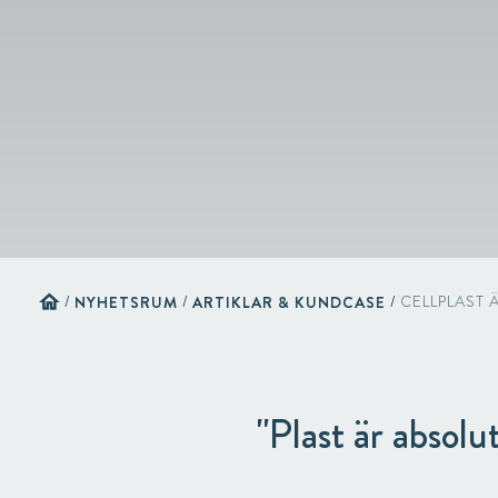
home
/
NYHETSRUM
/
ARTIKLAR & KUNDCASE
/
CELLPLAST 
"Plast är absolu