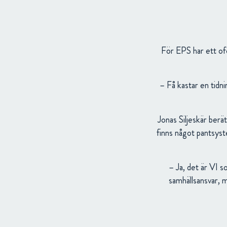
För EPS har ett ofö
– Få kastar en tidni
Jonas Siljeskär berä
finns något pantsyste
– Ja, det är VI s
samhällsansvar, m