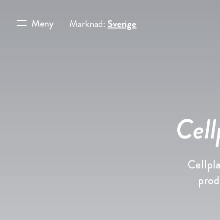
Meny
Marknad:
Sverige
Cell
Cellpla
prod