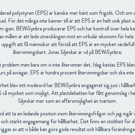
anderad polystyren (EPS) är kanske mer känt som frigolit. Och om 
ad. För det många inte känner till är att EPS är en helt unik plast
m igen. BEWiSynbra producerar EPS och har kontroll över hela kedja
 av målen är att leda utvecklingen mot en cirkulär ekonomi för hel
 uppgift att få människor att förstå att EPS är en mycket värdefull
återvinningsbart. Jonas Siljeskär är vd på BEWiSynbra:
tt problem men bara om vi inte återvinner det. Idag kastas EPS bland
urs på avvägar. EPS är hundra procent återvinningsbar och ska inte
barhet blev ett modeord har BEWiSynbra engagerat sig just i hållbar
 så mycket som möjligt. Att plastdebatten har fått genomslag i he
Siljeskär mer som en affärsmöjlighet än tvärtom.
ed att ta en ledande position inom återvinningsfrågor och jag ingår 
 och starkt engagemang för hållbarhet. Det finns en stolthet för de
riggas av att vi både kan göra goda resultat och hållbara förändringa