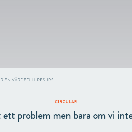
Automotive & Components
Acquisitions & investments
RAW
ÄR EN VÄRDEFULL RESURS
CIRCULAR
t ett problem men bara om vi int