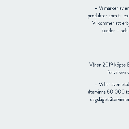
– Vi märker av en
produkter som till e
Vi kommer att erbj
kunder – och d
Våren 2019 köpte BE
förvärven v
– Vi har även etab
återvinna 60 000 ton
dagsläget återvinne