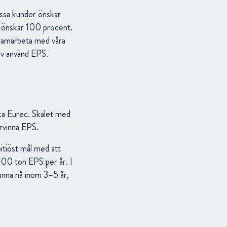
issa kunder önskar
a önskar 100 procent.
 samarbeta med våra
 av använd EPS.
ka Eurec. Skälet med
ervinna EPS.
bitiöst mål med att
000 ton EPS per år. I
unna nå inom 3–5 år,