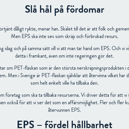
Slå hål på fördomar
rtjänt dåligt rykte, menar han. Skälet till det är att folk och geme
Men EPS ska inte ses som skräp och förbrukad resurs.
ng idag och på samma sätt vill vi att man tar hand om EPS. Och vi vi
detta i framkant, även om inte regeringen gör det.
ttar om PET-flaskan som är den största nerskräpningsprodukten i d
m. Men i Sverige är PET-flaskan självklar att återvinna vilket har dri
som helt enkelt ville ha tillbaka den.
om företag som ska ta tillbaka resurserna. Vi driver detta för att vi
en också för att vi ser det som en affärsmöjlighet. Fler och fler 
återvunnen EPS.
EPS – fördel hållbarhet