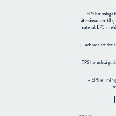
EPS har många hål
återvinnas sex till 
material. EPS inneh
– Tack vare att det är
EPS har också goda 
– EPS är i mång
t