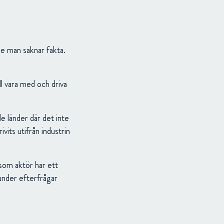
ne man saknar fakta.
ll vara med och driva
e länder där det inte
vits utifrån industrin
 som aktör har ett
kunder efterfrågar