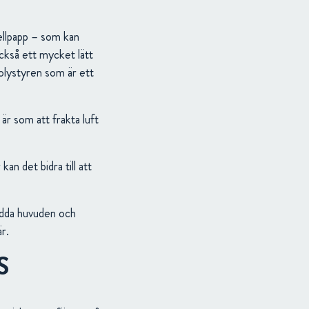
wellpapp – som kan
också ett mycket lätt
olystyren som är ett
 är som att frakta luft
n det bidra till att
ydda huvuden och
r.
S