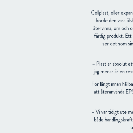
Cellplast, eller exp
borde den vara älsk
återvinna, om och o
färdig produkt. Ett
ser det som sin
– Plast är absolut e
jag menar är en res
För långt innan håll
att återanvända EPS
– Vi var tidigt ute m
både handlingskraft
t