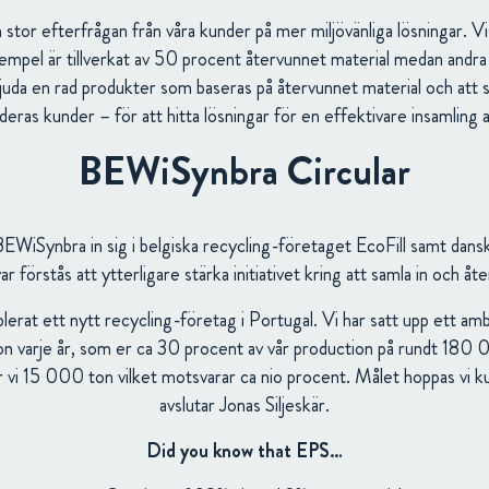
 stor efterfrågan från våra kunder på mer miljövänliga lösningar. V
xempel är tillverkat av 50 procent återvunnet material medan andr
uda en rad produkter som baseras på återvunnet material och att
eras kunder – för att hitta lösningar för en effektivare insamling
BEWiSynbra Circular
WiSynbra in sig i belgiska recycling-företaget EcoFill samt dans
ar förstås att ytterligare stärka initiativet kring att samla in och åt
lerat ett nytt recycling-företag i Portugal. Vi har satt upp ett am
 varje år, som er ca 30 procent av vår production på rundt 180 
r vi 15 000 ton vilket motsvarar ca nio procent. Målet hoppas vi k
avslutar Jonas Siljeskär.
Did you know that EPS…