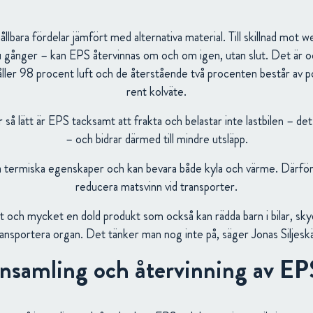
lbara fördelar jämfört med alternativa material. Till skillnad mot 
sju gånger – kan EPS återvinnas om och om igen, utan slut. Det är 
åller 98 procent luft och de återstående två procenten består av p
rent kolväte.
 så lätt är EPS tacksamt att frakta och belastar inte lastbilen – det
– och bidrar därmed till mindre utsläpp.
termiska egenskaper och kan bevara både kyla och värme. Därför ka
reducera matsvinn vid transporter.
t och mycket en dold produkt som också kan rädda barn i bilar, sk
ransportera organ. Det tänker man nog inte på, säger Jonas Siljeskä
Insamling och återvinning av EP