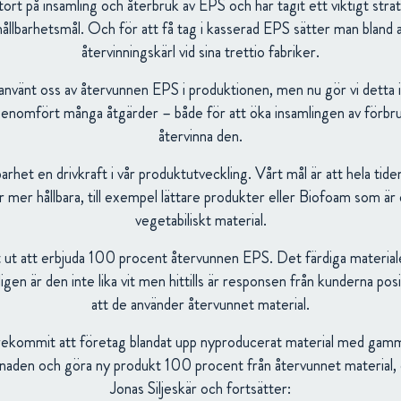
rt på insamling och återbruk av EPS och har tagit ett viktigt strat
hållbarhetsmål. Och för att få tag i kasserad EPS sätter man bland
återvinningskärl vid sina trettio fabriker.
 använt oss av återvunnen EPS i produktionen, men nu gör vi detta i 
enomfört många åtgärder – både för att öka insamlingen av förbr
återvinna den.
rhet en drivkraft i vår produktutveckling. Vårt mål är att hela tide
mer hållbara, till exempel lättare produkter eller Biofoam som är 
vegetabiliskt material.
ut att erbjuda 100 procent återvunnen EPS. Det färdiga materiale
ligen är den inte lika vit men hittills är responsen från kunderna posit
att de använder återvunnet material.
örekommit att företag blandat upp nyproducerat material med gamma
naden och göra ny produkt 100 procent från återvunnet material, dä
Jonas Siljeskär och fortsätter: