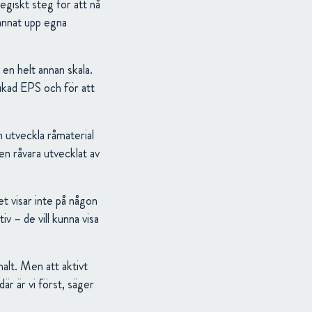
egiskt steg för att nå
 annat upp egna
en helt annan skala.
ukad EPS och för att
n utveckla råmaterial
en råvara utvecklat av
t visar inte på någon
iv – de vill kunna visa
lt. Men att aktivt
r är vi först, säger