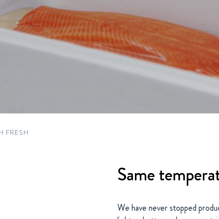
Circular
Acquisitions & investments
Automotive & Components
RAW
SH FRESH
Same temperatu
We have never stopped produc