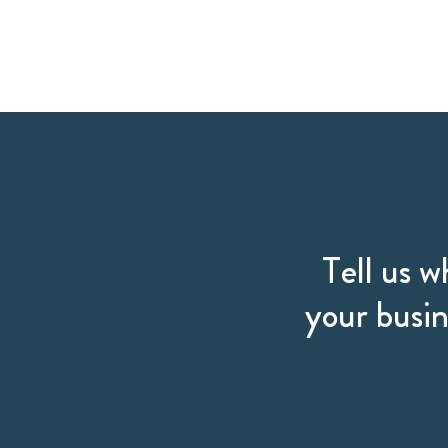
Tell us w
your busin