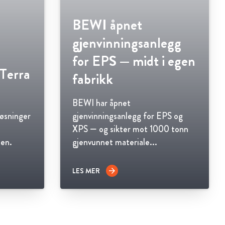
BEWI åpnet
gjenvinningsanlegg
for EPS — midt i egen
Terra
fabrikk
BEWI har åpnet
løsninger
gjenvinningsanlegg for EPS og
XPS — og sikter mot 1000 tonn
den.
gjenvunnet materiale...
LES MER
arrow_forward