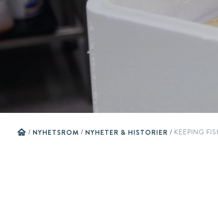
home
/
NYHETSROM
/
NYHETER & HISTORIER
/
KEEPING FI