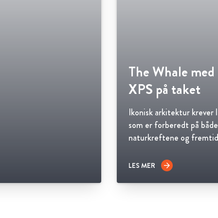
The Whale med 
XPS på taket
Ikonisk arkitektur krever 
som er forberedt på både
naturkreftene og fremti
LES MER
arrow_forward