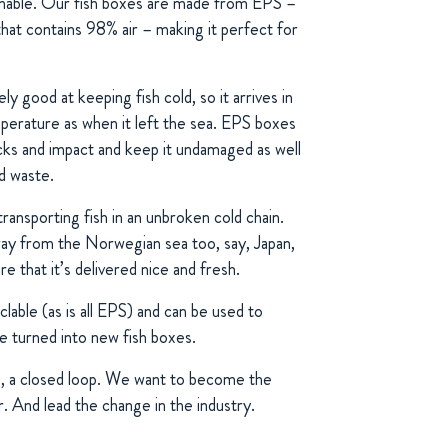
ainable. Our fish boxes are made from EPS –
that contains 98% air – making it perfect for
y good at keeping fish cold, so it arrives in
perature as when it left the sea. EPS boxes
cks and impact and keep it undamaged as well
d waste.
transporting fish in an unbroken cold chain.
 way from the Norwegian sea too, say, Japan,
that it’s delivered nice and fresh.
able (as is all EPS) and can be used to
 turned into new fish boxes.
 be, a closed loop. We want to become the
 And lead the change in the industry.