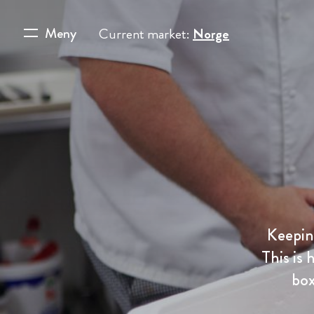
Meny
Current market:
Norge
Keepin
This is
box