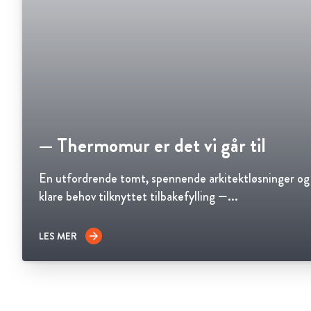
— Thermomur er det vi går til
En utfordrende tomt, spennende arkitektløsninger og
klare behov tilknyttet tilbakefylling —...
LES MER
arrow_forward