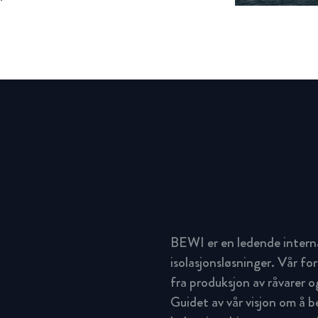
BEWI er en ledende intern
isolasjonsløsninger. Vår for
fra produksjon av råvarer og
Guidet av vår visjon om å 