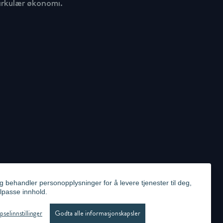
sirkulær økonomi.
g behandler personopplysninger for å levere tjenester til deg,
ilpasse innhold.
ICY
VIDEO SURVEILLANCE STATEMENT
WHISTLEBLOWING
ADMINISTRER INFORMASJONSKAPSLER
selinnstillinger
Godta alle informasjonskapsler