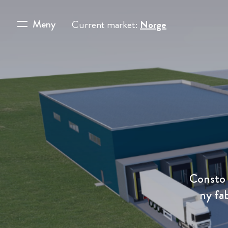
Meny
Current market:
Norge
Consto 
ny fa