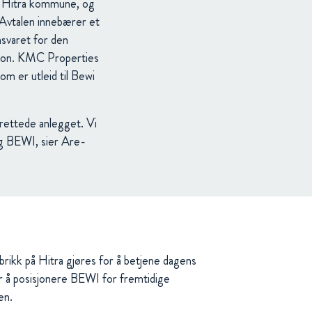
i Hitra kommune, og
. Avtalen innebærer et
svaret for den
sjon. KMC Properties
m er utleid til Bewi
srettede anlegget. Vi
og BEWI, sier Are-
abrikk på Hitra gjøres for å betjene dagens
r å posisjonere BEWI for fremtidige
en.