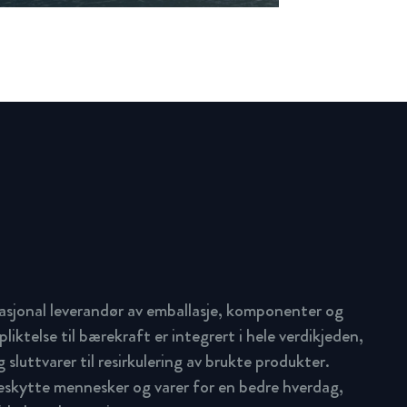
asjonal leverandør av emballasje, komponenter og
pliktelse til bærekraft er integrert i hele verdikjeden,
 sluttvarer til resirkulering av brukte produkter.
beskytte mennesker og varer for en bedre hverdag,