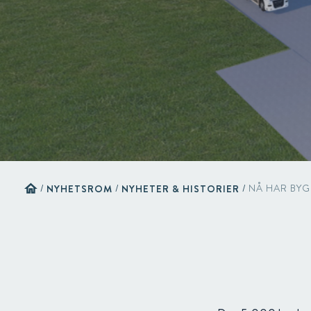
home
/
NYHETSROM
/
NYHETER & HISTORIER
/
NÅ HAR BYG