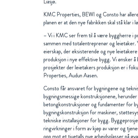
Liasjø.
KMC Properties, BEWI og Consto har allere
planen er at den nye fabrikken skal stå klar i 
– Vi i KMC ser frem til å være byggherre i pro
sammen med totalentreprenør og leietaker. V
eierskap, der eksisterende og nye leietakere
produksjon i nye effektive bygg. Vi ønsker å 
prosjekter der leietakers produksjon er i f
Properties, Audun Aasen.
Consto får ansvaret for bygningene og teknis
bygningsmessige konstruksjonene, herunder 
betongkonstruksjoner og fundamenter for b
bygningskonstruksjon for maskiner, støttesy
tekniske installasjoner for bygg. Byggeprosjek
ringvirkninger i form av kjøp av varer og tjen
opp mot et tjuetalls nye arbeidsplasser på øya