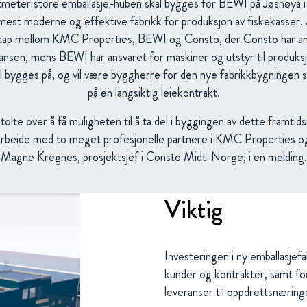
eter store emballasje-huben skal bygges for BEWI på Jøsnøya 
s mest moderne og effektive fabrikk for produksjon av fiskekasser
skap mellom KMC Properties, BEWI og Consto, der Consto har an
ansen, mens BEWI har ansvaret for maskiner og utstyr til produk
l bygges på, og vil være byggherre for den nye fabrikkbygningen so
på en langsiktig leiekontrakt.
olte over å få muligheten til å ta del i byggingen av dette framtid
marbeide med to meget profesjonelle partnere i KMC Properties 
Magne Kregnes, prosjektsjef i Consto Midt-Norge, i en melding.
Viktig
Investeringen i ny emballasjef
kunder og kontrakter, samt fo
leveranser til oppdrettsnæring