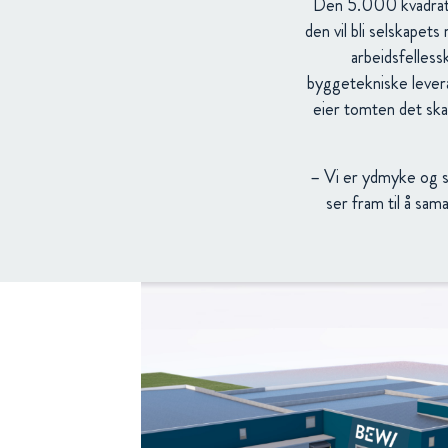
Den 5.000 kvadratm
den vil bli selskapet
arbeidsfelles
byggetekniske lever
eier tomten det ska
– Vi er ydmyke og st
ser fram til å sa