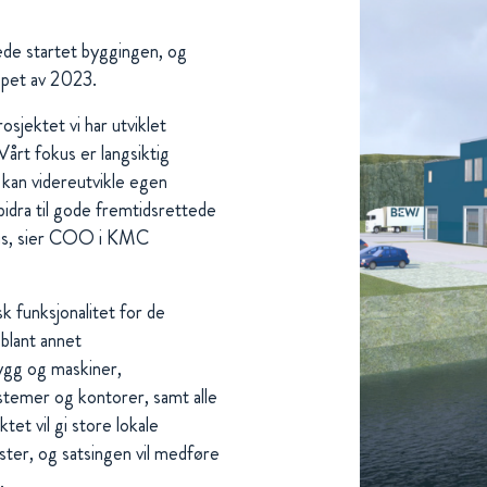
de startet byggingen, og
løpet av 2023.
sjektet vi har utviklet
årt fokus er langsiktig
 kan videreutvikle egen
bidra til gode fremtidsrettede
okus, sier COO i KMC
k funksjonalitet for de
blant annet
ygg og maskiner,
stemer og kontorer, samt alle
tet vil gi store lokale
ester, og satsingen vil medføre
.