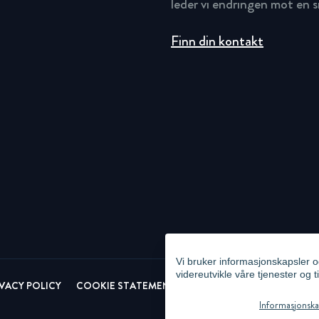
leder vi endringen mot en 
Finn din kontakt
Vi bruker informasjonskapsler o
videreutvikle våre tjenester og t
IVACY POLICY
COOKIE STATEMENT
NEWSLETTER PRIVACY POL
Informasjonskap