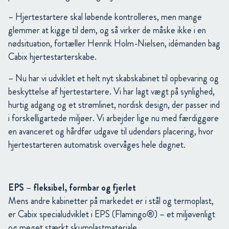
– Hjertestartere skal løbende kontrolleres, men mange
glemmer at kigge til dem, og så virker de måske ikke i en
nødsituation, fortæller Henrik Holm-Nielsen, idémanden bag
Cabix hjertestarterskabe.
– Nu har vi udviklet et helt nyt skabskabinet til opbevaring og
beskyttelse af hjertestartere. Vi har lagt vægt på synlighed,
hurtig adgang og et strømlinet, nordisk design, der passer ind
i forskelligartede miljøer. Vi arbejder lige nu med færdiggøre
en avanceret og hårdfør udgave til udendørs placering, hvor
hjertestarteren automatisk overvåges hele døgnet.
EPS – fleksibel, formbar og fjerlet
Mens andre kabinetter på markedet er i stål og termoplast,
er Cabix specialudviklet i EPS (Flamingo®) – et miljøvenligt
og meget stærkt skumplastmateriale.