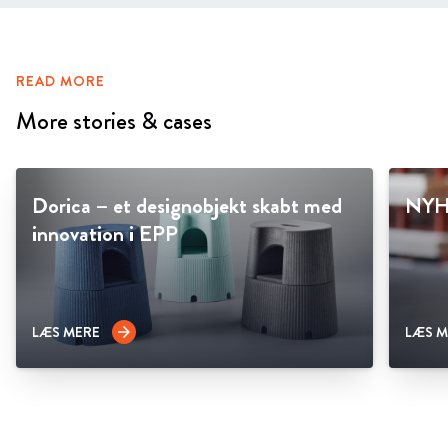
READ MORE
More stories & cases
Dorica – et designobjekt skabt med
NYHE
innovation i EPP
LÆS MERE
LÆS M
arrow_forward