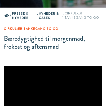
PRESSE &
NYHEDER &
CIRKULÆR
home
/
/
/
NYHEDER
CASES
TANKEGANG TO GO
CIRKULÆR TANKEGANG TO GO
Bæredygtighed til morgenmad,
frokost og aftensmad