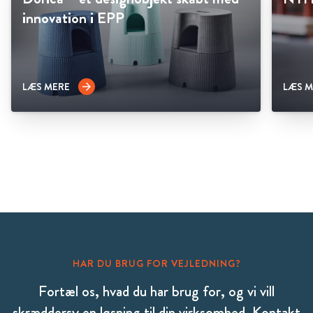
innovation i EPP
LÆS MERE
LÆS M
arrow_forward
HAR DU BRUG FOR VEJLEDNING?
Fortæl os, hvad du har brug for, og vi vill
skræddersy en løsning til din virksomhed. Kontakt