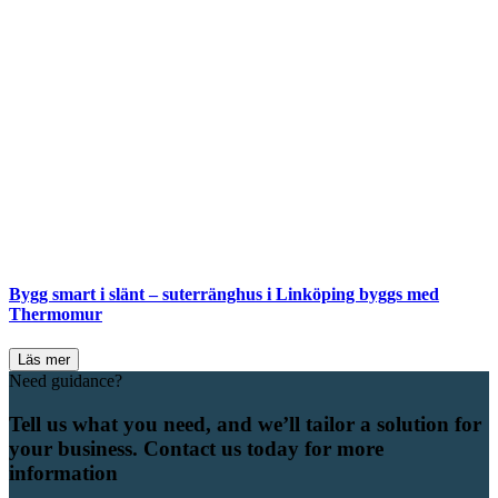
Bygg smart i slänt – suterränghus i Linköping byggs med
Thermomur
Läs mer
Need guidance?
Tell us what you need, and we’ll tailor a solution for
your business. Contact us today for more
information