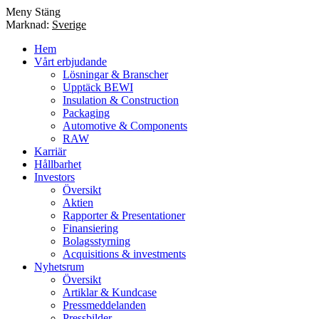
Meny
Stäng
Marknad:
Sverige
Hem
Vårt erbjudande
Lösningar & Branscher
Upptäck BEWI
Insulation & Construction
Packaging
Automotive & Components
RAW
Karriär
Hållbarhet
Investors
Översikt
Aktien
Rapporter & Presentationer
Finansiering
Bolagsstyrning
Acquisitions & investments
Nyhetsrum
Översikt
Artiklar & Kundcase
Pressmeddelanden
Pressbilder