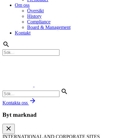
Om oss
Översikt
History
Compliance
Board & Management
Kontakt
search
search
arrow_forward
Kontakta oss
Byt marknad
close
INTERNATIONAL AND CORPORATE SITES